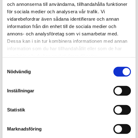
och annonserna till användarna, tillhandahålla funktioner
för sociala medier och analysera vår trafik. Vi
Filer
vidarebefordrar även sådana identifierare och annan
information från din enhet till de sociala medier och
Reservdelar
annons- och analysföretag som vi samarbetar med.
Dessa kan i sin tur kombinera informationen med annan
information som du har tillhandahållit eller som de har
samlat in när du har använt deras tjänster.
Relaterade produkter
Samtyckesval
Nödvändig
Nyhet
Inställningar
Statistik
Marknadsföring