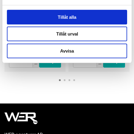
Sumake
Sumake
Filmaskin, vinkel,
Filmaskin förlängd 6
Tillåt alla
miniserien
mm, miniserien
ST-DG3016L-5
ST-DG3006L-3
1 770 kr
1 480 kr
Tillåt urval
Finns i lager
Finns i lager
Avvisa
Köp
Köp