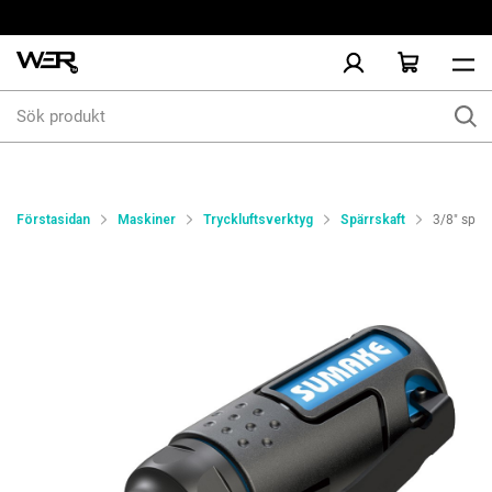
Sök
produkt
Förstasidan
Maskiner
Tryckluftsverktyg
Spärrskaft
3/8" spärr