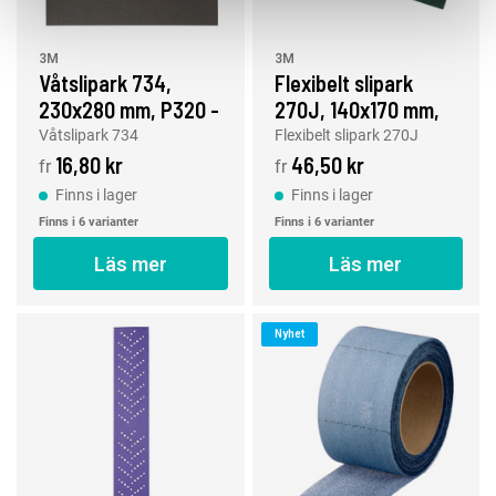
3M
3M
Våtslipark 734,
Flexibelt slipark
230x280 mm, P320 -
270J, 140x170 mm,
P1200
P400 - P1500
Våtslipark 734
Flexibelt slipark 270J
16,80 kr
46,50 kr
fr
fr
Finns i lager
Finns i lager
Finns i 6 varianter
Finns i 6 varianter
Läs mer
Läs mer
Nyhet