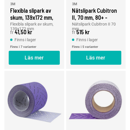
3M
3M
Flexibla slipark av
Nätslipark Cubitron
skum, 139x172 mm,
II, 70 mm, 80+ -
P400-P2000
320+
Flexibla slipark av skum,
Nätslipark Cubitron II 70
139x172 mm
mm
41,50 kr
515 kr
fr
fr
Finns i lager
Finns i lager
Finns i 7 varianter
Finns i 5 varianter
Läs mer
Läs mer