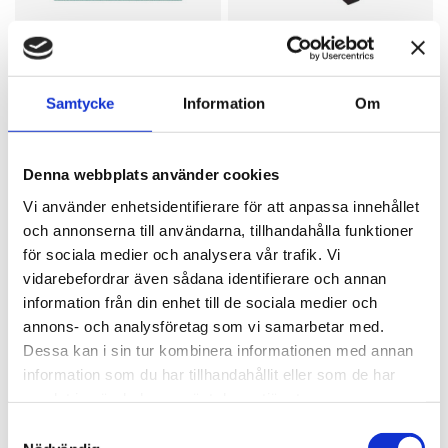
RUPES
3M
Slipark HQ400,
Slipduksrulle 314D,
Delta, P80 - P320
38 mm, P40 - P400
Samtycke
Information
Om
Slipark HQ400 Delta
Slipduksrulle 314D 38 mm
12 kr
369 kr
fr
fr
Finns i lager
Finns i lager
Denna webbplats använder cookies
Finns i 5 varianter
Finns i 10 varianter
Vi använder enhetsidentifierare för att anpassa innehållet
Läs mer
Läs mer
och annonserna till användarna, tillhandahålla funktioner
för sociala medier och analysera vår trafik. Vi
vidarebefordrar även sådana identifierare och annan
information från din enhet till de sociala medier och
annons- och analysföretag som vi samarbetar med.
Dessa kan i sin tur kombinera informationen med annan
information som du har tillhandahållit eller som de har
samlat in när du har använt deras tjänster.
Samtyckesval