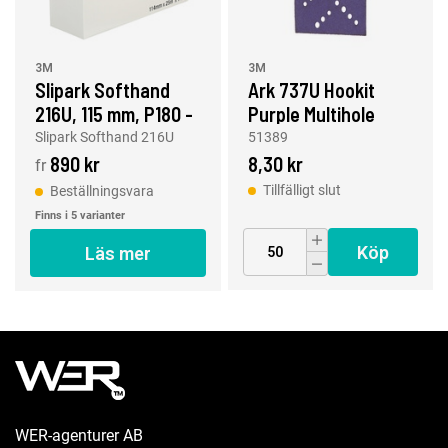
3M
3M
Slipark Softhand
Ark 737U Hookit
216U, 115 mm, P180 -
Purple Multihole
P800
70x127mm 180+
Slipark Softhand 216U
51389
890 kr
8,30 kr
fr
Tillfälligt slut
Beställningsvara
Finns i 5 varianter
Köp
Läs mer
WER-agenturer AB