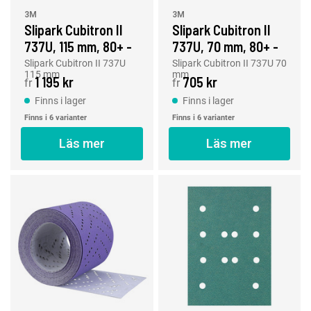
3M
3M
Slipark Cubitron II
Slipark Cubitron II
737U, 115 mm, 80+ -
737U, 70 mm, 80+ -
400+
400+
Slipark Cubitron II 737U
Slipark Cubitron II 737U 70
115 mm
mm
1 195 kr
705 kr
fr
fr
Finns i lager
Finns i lager
Finns i 6 varianter
Finns i 6 varianter
Läs mer
Läs mer