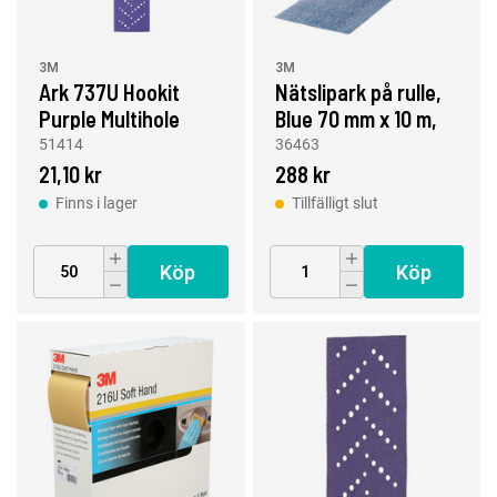
3M
3M
Ark 737U Hookit
Nätslipark på rulle,
Purple Multihole
Blue 70 mm x 10 m,
70x396mm 180+
120 korn
51414
36463
21,10 kr
288 kr
Finns i lager
Tillfälligt slut
Köp
Köp