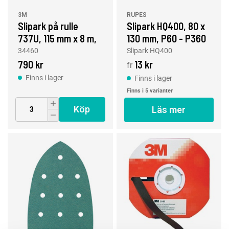
3M
RUPES
Slipark på rulle
Slipark HQ400, 80 x
737U, 115 mm x 8 m,
130 mm, P60 - P360
40+
34460
Slipark HQ400
790 kr
13 kr
fr
Finns i lager
Finns i lager
Finns i 5 varianter
Köp
Läs mer