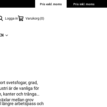
Pris exkl. moms
Pris inkl. moms
Logga in
Varukorg
0
EN
ort svetsfogar, grad,
stri är de vanliga för
n, kanter och trånga
 växlar mellan grov
vid längre arbetspass och