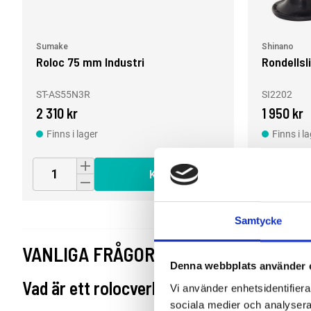
Sumake
Shinano
Roloc 75 mm Industri
Rondellsl
ST-AS55N3R
SI2202
2 310 kr
1 950 kr
Finns i lager
Finns i l
Köp
Samtycke
VANLIGA FRÅGOR OM TRYCKLUFTSDR
Denna webbplats använder 
Vad är ett rolocverktyg och vad används de
Vi använder enhetsidentifierar
sociala medier och analysera 