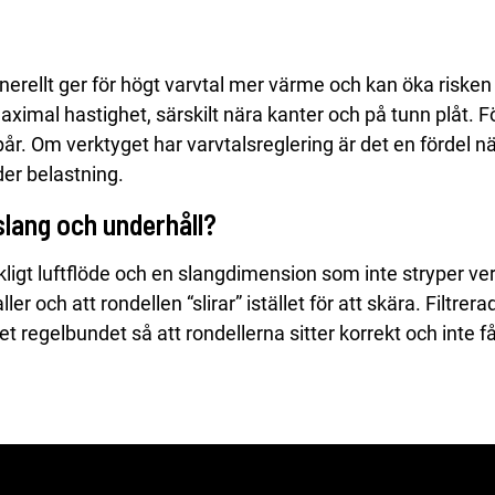
nerellt ger för högt varvtal mer värme och kan öka risken f
maximal hastighet, särskilt nära kanter och på tunn plåt. 
pår. Om verktyget har varvtalsreglering är det en fördel 
der belastning.
slang och underhåll?
ckligt luftflöde och en slangdimension som inte stryper v
ler och att rondellen “slirar” istället för att skära. Filtrer
 regelbundet så att rondellerna sitter korrekt och inte få