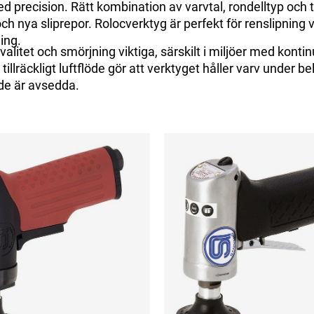
d precision. Rätt kombination av varvtal, rondelltyp och 
ch nya sliprepor. Rolocverktyg är perfekt för renslipning 
ing.
valitet och smörjning viktiga, särskilt i miljöer med kontinu
llräckligt luftflöde gör att verktyget håller varv under be
de är avsedda.