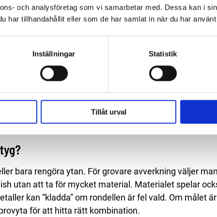
bbfäste för små rondeller och ytbehandlingsprodukter. De
nnons- och analysföretag som vi samarbetar med. Dessa kan i sin
 vissa plast- och kompositytor beroende på rondelltyp. V
har tillhandahållit eller som de har samlat in när du har använt 
l beläggning. Eftersom rondellerna är små kommer du åt d
Inställningar
Statistik
cverktyg i verkstad?
respons, vilket är en fördel vid precisionsarbete och uppr
ra kablar runt bilen eller arbetsstycket. Varvtalet upplev
Tillåt urval
t. Tryckluftsverktyg trivs också i miljöer med smuts och d
, bilverkstad och industriverkstad.
ktyg?
eller bara rengöra ytan. För grovare avverkning väljer man
h utan att ta för mycket material. Materialet spelar också 
ller kan “kladda” om rondellen är fel vald. Om målet är 
rovyta för att hitta rätt kombination.