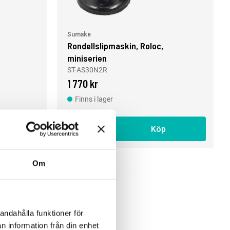
Sumake
Rondellslipmaskin, Roloc,
miniserien
ST-AS30N2R
1 770 kr
Finns i lager
Köp
Om
andahålla funktioner för
n information från din enhet