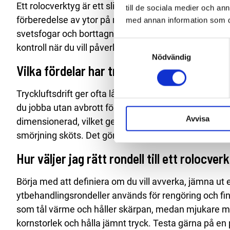
Ett rolocverktyg är ett slipverktyg som använder sna
till de sociala medier och a
förberedelse av ytor på metall, men fungerar även på
med annan information som du 
svetsfogar och borttagning av oxidation eller gamma
Samtyckesval
kontroll när du vill påverka en begränsad yta.
Nödvändig
Vilka fördelar har tryckluftsdrift för rolo
Tryckluftsdrift ger ofta låg vikt i handen och snabb 
du jobba utan avbrott för laddning och utan att hante
Avvisa
dimensionerad, vilket ger mer förutsägbart slipresulta
smörjning sköts. Det gör dem lämpliga i däckverkstad
Hur väljer jag rätt rondell till ett rolocver
Börja med att definiera om du vill avverka, jämna ut 
ytbehandlingsrondeller används för rengöring och finis
som tål värme och håller skärpan, medan mjukare meta
kornstorlek och hålla jämnt tryck. Testa gärna på en p