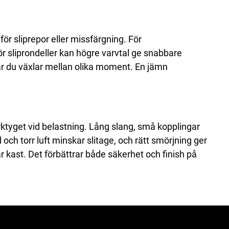
ör sliprepor eller missfärgning. För
För sliprondeller kan högre varvtal ge snabbare
när du växlar mellan olika moment. En jämn
erktyget vid belastning. Lång slang, små kopplingar
ad och torr luft minskar slitage, och rätt smörjning ger
r kast. Det förbättrar både säkerhet och finish på