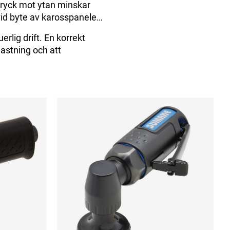
tryck mot ytan minskar
vid byte av karosspaneler
erlig drift. En korrekt
lastning och att