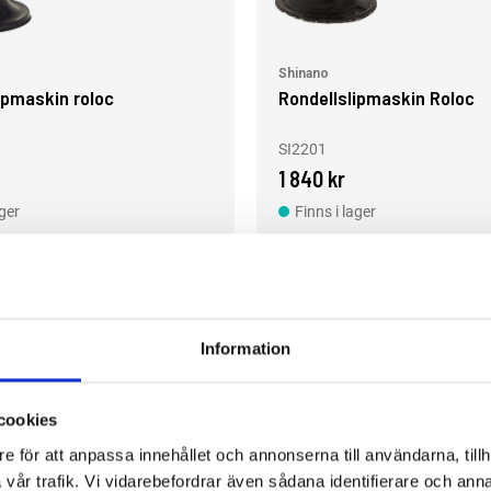
Shinano
ipmaskin roloc
Rondellslipmaskin Roloc
SI2201
1 840 kr
ager
Finns i lager
Köp
Köp
Information
IVNA ROLOVERKTYG
cookies
t till?
e för att anpassa innehållet och annonserna till användarna, tillh
vår trafik. Vi vidarebefordrar även sådana identifierare och anna