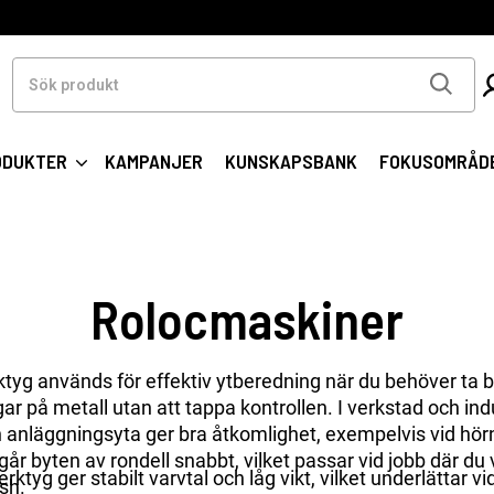
Sök
produkt
ODUKTER
KAMPANJER
KUNSKAPSBANK
FOKUSOMRÅD
Rolocmaskiner
ktyg används för effektiv ytberedning när du behöver ta b
ar på metall utan att tappa kontrollen. I verkstad och indu
n anläggningsyta ger bra åtkomlighet, exempelvis vid hör
går byten av rondell snabbt, vilket passar vid jobb där du
verktyg ger stabilt varvtal och låg vikt, vilket underlättar 
sh.