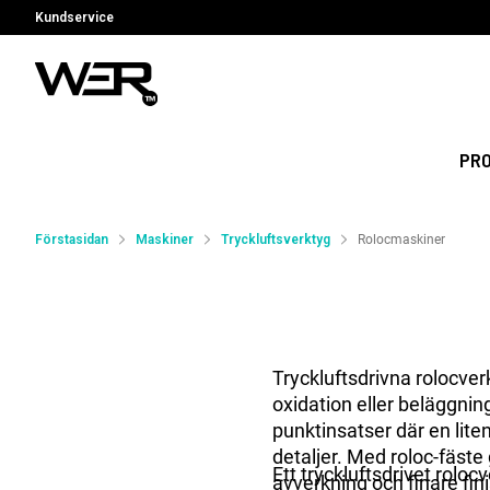
Kundservice
PR
Förstasidan
Maskiner
Tryckluftsverktyg
Rolocmaskiner
Tryckluftsdrivna rolocver
oxidation eller beläggning
punktinsatser där en lite
detaljer. Med roloc-fäste 
Ett tryckluftsdrivet roloc
avverkning och finare fini