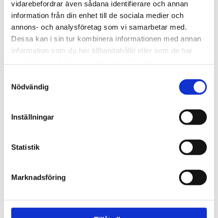
vidarebefordrar även sådana identifierare och annan
261 kr
Lägg till
information från din enhet till de sociala medier och
annons- och analysföretag som vi samarbetar med.
Roloc rondellhållare, 38 mm
Dessa kan i sin tur kombinera informationen med annan
50038
information som du har tillhandahållit eller som de har
samlat in när du har använt deras tjänster.
234 kr
Lägg till
Samtyckesval
Nödvändig
Roloc rondellhållare, 50 mm
50050
Inställningar
Visa fler
315 kr
Lägg till
Statistik
Roloc rondellhållare, 75 mm
50075
Beskrivning
Marknadsföring
470 kr
Lägg till
Om varumärket
Ljuddämparslangsats typ A