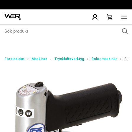
Sök
produkt
Förstasidan
Maskiner
Tryckluftsverktyg
Rolocmaskiner
Rond