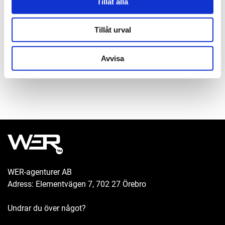
Tillåt alla
106-A
Filer
460 kr
Lägg till
Tillåt urval
Reservdelar
Nippel med utvändig gänga R 1/4"
Avvisa
103205152
36 kr
Lägg till
Dimsmörjolja 1-liter
199031580
186 kr
Lägg till
WER-agenturer AB
Adress: Elementvägen 7, 702 27 Örebro
Undrar du över något?