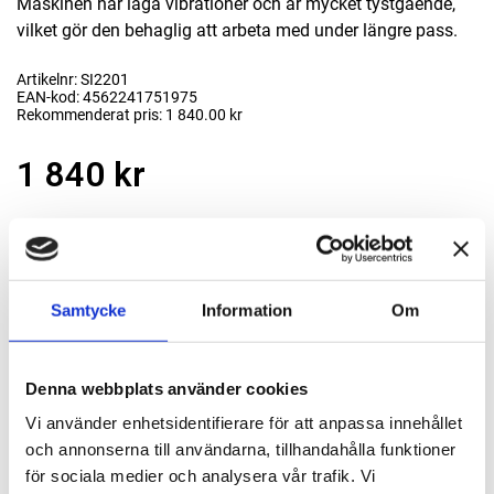
Maskinen har låga vibrationer och är mycket tystgående,
vilket gör den behaglig att arbeta med under längre pass.
Artikelnr: SI2201
EAN-kod: 4562241751975
Rekommenderat pris: 1 840.00 kr
1 840 kr
st
Lägg i varukorgen
Finns i lager
Samtycke
Information
Om
Passande tillbehör
Denna webbplats använder cookies
Vi använder enhetsidentifierare för att anpassa innehållet
Roloc rondellhållare, 25 mm
och annonserna till användarna, tillhandahålla funktioner
50025
för sociala medier och analysera vår trafik. Vi