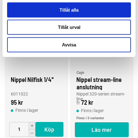
Tillåt alla
Tillåt urval
Avvisa
Cejn
Nippel Nilfisk 1/4"
Nippel stream-line
anslutning
6011022
Nippel 320-serien stream-
line
95 kr
72 kr
fr
Finns i lager
Finns i lager
Finns i 5 varianter
Köp
Läs mer