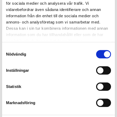
för sociala medier och analysera vår trafik. Vi
vidarebefordrar även sådana identifierare och annan
information från din enhet till de sociala medier och
annons- och analysföretag som vi samarbetar med.
Dessa kan i sin tur kombinera informationen med annan
information som du har tillhandahållit eller som de har
samlat in när du har använt deras tjänster.
Samtyckesval
Nödvändig
Cejn
Cejn
Nippel med
Nippel med utvändig
Inställningar
slangsockel
gänga R
Nippel 410-serien
Nippel 320-serien utvändig
slangsockel
R
44 kr
36 kr
fr
fr
Statistik
Finns i lager
Finns i lager
Finns i 6 varianter
Finns i 4 varianter
Marknadsföring
Läs mer
Läs mer