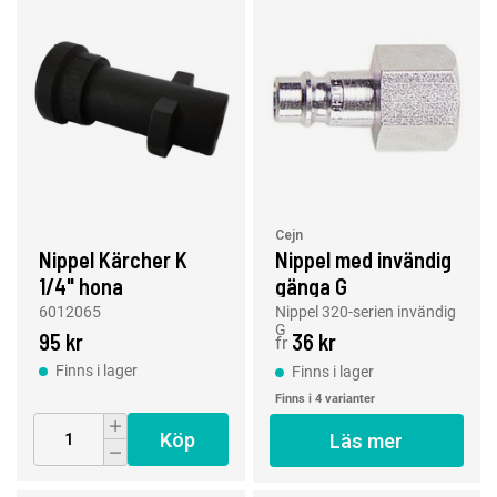
Cejn
Nippel Kärcher K
Nippel med invändig
1/4" hona
gänga G
6012065
Nippel 320-serien invändig
G
95 kr
36 kr
fr
Finns i lager
Finns i lager
Finns i 4 varianter
Köp
Läs mer