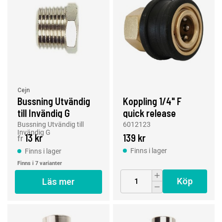
Cejn
Bussning Utvändig
Koppling 1/4" F
till Invändig G
quick release
Bussning Utvändig till
6012123
Invändig G
13 kr
139 kr
fr
Finns i lager
Finns i lager
Finns i 7 varianter
Köp
Läs mer