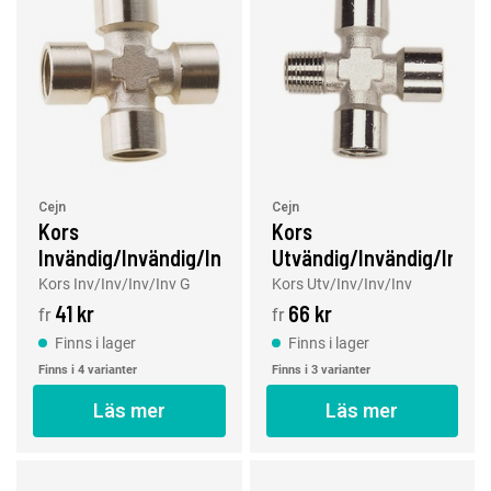
Cejn
Cejn
Kors
Kors
Invändig/Invändig/Invändig/Invändig
Utvändig/Invändig/Invän
G
Kors Inv/Inv/Inv/Inv G
Kors Utv/Inv/Inv/Inv
41 kr
66 kr
fr
fr
Finns i lager
Finns i lager
Finns i 4 varianter
Finns i 3 varianter
Läs mer
Läs mer