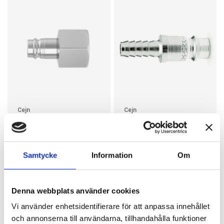
Cejn
Cejn
Nippel med invändig
Nippel med
gänga G
slangsockel
Nippel 410-serien invändig
Nippel 320-serien
G
slangsockel
Samtycke
Information
Om
58 kr
36 kr
fr
fr
Finns i lager
Finns i lager
Finns i 4 varianter
Finns i 5 varianter
Denna webbplats använder cookies
Läs mer
Läs mer
Vi använder enhetsidentifierare för att anpassa innehållet
och annonserna till användarna, tillhandahålla funktioner