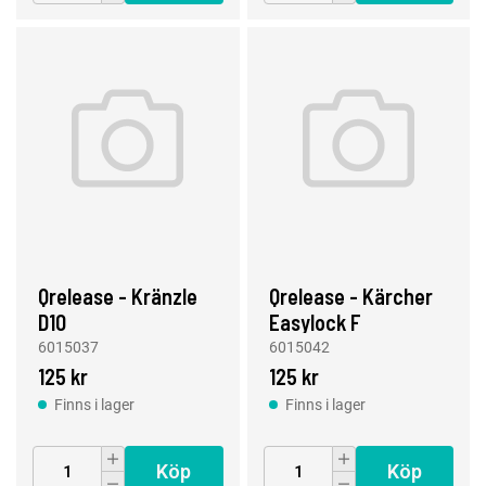
Qrelease - Kränzle
Qrelease - Kärcher
D10
Easylock F
6015037
6015042
125 kr
125 kr
Finns i lager
Finns i lager
Köp
Köp