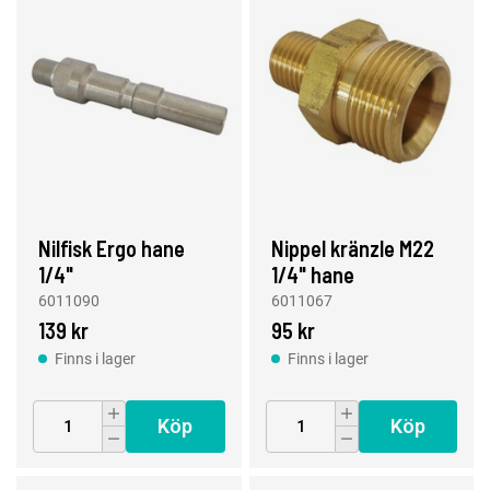
Nilfisk Ergo hane
Nippel kränzle M22
1/4"
1/4" hane
6011090
6011067
139 kr
95 kr
Finns i lager
Finns i lager
Köp
Köp