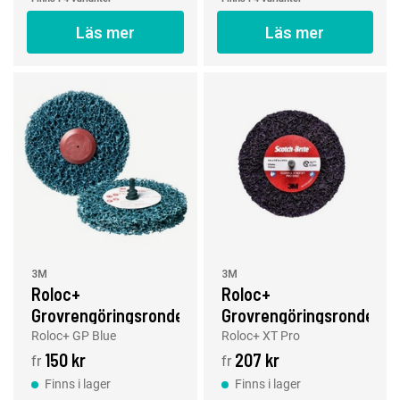
Läs mer
Läs mer
3M
3M
Roloc+
Roloc+
Grovrengöringsrondell
Grovrengöringsrondell
GP Blue, 100 - 150
XT Pro 100 - 150 mm
Roloc+ GP Blue
Roloc+ XT Pro
mm
150 kr
207 kr
fr
fr
Finns i lager
Finns i lager