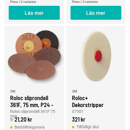
Finns i 2 varianter
Finns i 3 varianter
Läs mer
Läs mer
3M
3M
Roloc sliprondell
Roloc+
361F, 75 mm, P24 -
Dekorstripper
P120
(lamell)
Roloc sliprondell 361F 75
07501
mm
21,20 kr
321 kr
fr
Tillfälligt slut
Beställningsvara