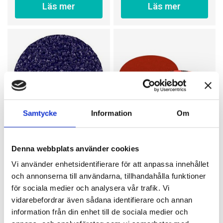
Läs mer
Läs mer
Samtycke
Information
Om
3M
3M
Denna webbplats använder cookies
Roloc sliprondell
Roloc sliprondell
Cubitron II 786C, 75
Cubitron II 984F, 38
Vi använder enhetsidentifierare för att anpassa innehållet
mm, 36+ - 80+
mm, 36+ - 80+
Roloc sliprondell Cubitron
Roloc sliprondell Cubitron
och annonserna till användarna, tillhandahålla funktioner
II 786C 75 mm
II 984F 38 mm
48 kr
18,40 kr
för sociala medier och analysera vår trafik. Vi
fr
fr
vidarebefordrar även sådana identifierare och annan
Finns i lager
Finns i lager
information från din enhet till de sociala medier och
Finns i 3 varianter
Finns i 3 varianter