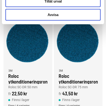
Tillåt urval
Läs mer
Läs mer
Avvisa
3M
3M
Roloc
Roloc
ytkonditioneringsrondell
ytkonditioneringsrondell
SC-DR 50 mm
SC-DR, 75 mm
Roloc SC-DR 50 mm
Roloc SC-DR 75 mm
22,50 kr
43,50 kr
fr
fr
Finns i lager
Finns i lager
Finns i 4 varianter
Finns i 4 varianter