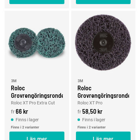
3M
3M
Roloc
Roloc
Grovrengöringsrondell
Grovrengöringsrondell
XT Pro Extra Cut, 50
XT Pro, 50 - 75 mm
Roloc XT Pro Extra Cut
Roloc XT Pro
- 75 mm
66 kr
58,50 kr
fr
fr
Finns i lager
Finns i lager
Finns i 2 varianter
Finns i 2 varianter
Läs mer
Läs mer