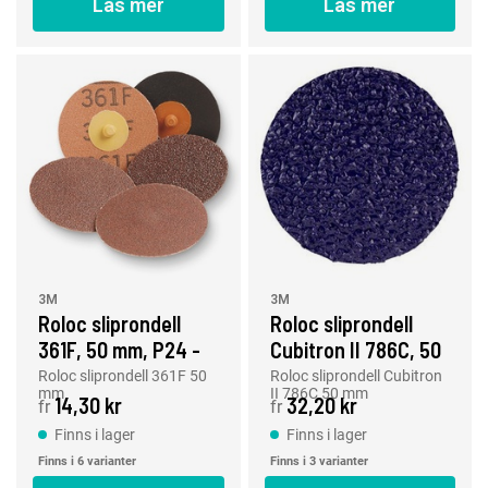
Läs mer
Läs mer
3M
3M
Roloc sliprondell
Roloc sliprondell
361F, 50 mm, P24 -
Cubitron II 786C, 50
P120
mm, 36+ - 80+
Roloc sliprondell 361F 50
Roloc sliprondell Cubitron
mm
II 786C 50 mm
14,30 kr
32,20 kr
fr
fr
Finns i lager
Finns i lager
Finns i 6 varianter
Finns i 3 varianter