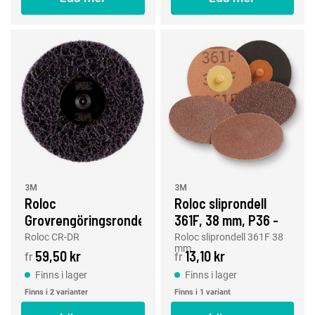
3M
3M
Roloc
Roloc sliprondell
Grovrengöringsrondeller
361F, 38 mm, P36 -
CR-DR, 50 - 75 mm
P80
Roloc CR-DR
Roloc sliprondell 361F 38
mm
59,50 kr
13,10 kr
fr
fr
Finns i lager
Finns i lager
Finns i 2 varianter
Finns i 1 variant