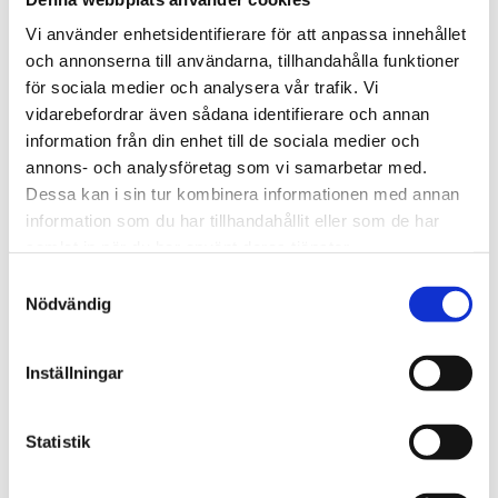
Vi använder enhetsidentifierare för att anpassa innehållet
och annonserna till användarna, tillhandahålla funktioner
för sociala medier och analysera vår trafik. Vi
vidarebefordrar även sådana identifierare och annan
information från din enhet till de sociala medier och
Cejn
Cejn
annons- och analysföretag som vi samarbetar med.
Tryckluftsmätare
Y-rör
Dessa kan i sin tur kombinera informationen med annan
med manometer
Invändig/Invändig/Invän
information som du har tillhandahållit eller som de har
G
199009102
Y-rör Inv/Inv/Inv
samlat in när du har använt deras tjänster.
1 050 kr
46 kr
fr
Samtyckesval
Finns i lager
Finns i lager
Nödvändig
Finns i 3 varianter
Köp
Läs mer
Inställningar
Statistik