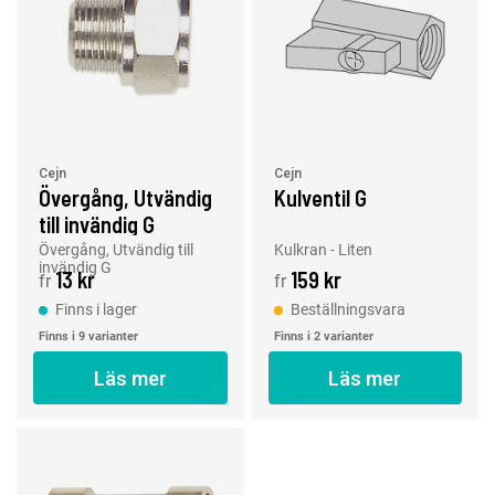
Cejn
Cejn
Övergång, Utvändig
Kulventil G
till invändig G
Övergång, Utvändig till
Kulkran - Liten
invändig G
13 kr
159 kr
fr
fr
Finns i lager
Beställningsvara
Finns i 9 varianter
Finns i 2 varianter
Läs mer
Läs mer