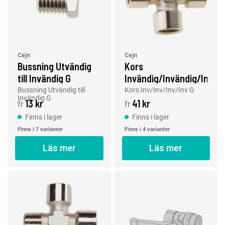
Cejn
Cejn
Bussning Utvändig
Kors
till Invändig G
Invändig/Invändig/Invän
G
Bussning Utvändig till
Kors Inv/Inv/Inv/Inv G
Invändig G
13 kr
41 kr
fr
fr
Finns i lager
Finns i lager
Finns i 7 varianter
Finns i 4 varianter
Läs mer
Läs mer