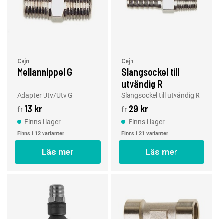
Cejn
Cejn
Mellannippel G
Slangsockel till
utvändig R
Adapter Utv/Utv G
Slangsockel till utvändig R
13 kr
29 kr
fr
fr
Finns i lager
Finns i lager
Finns i 12 varianter
Finns i 21 varianter
Läs mer
Läs mer