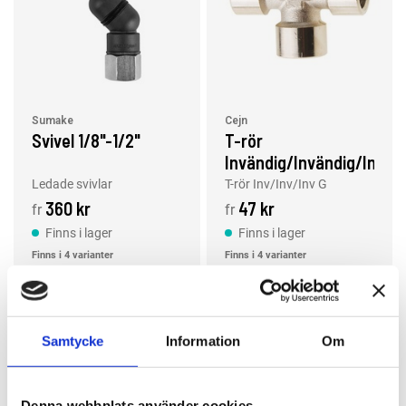
Sumake
Cejn
Svivel 1/8"-1/2"
T-rör
Invändig/Invändig/Invän
G
Ledade svivlar
T-rör Inv/Inv/Inv G
360 kr
47 kr
fr
fr
Finns i lager
Finns i lager
Finns i 4 varianter
Finns i 4 varianter
Läs mer
Läs mer
Samtycke
Information
Om
Denna webbplats använder cookies