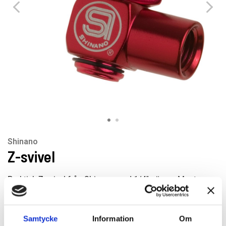
Shinano
Z-svivel
Praktisk Z-svivel från Shinano med 1/4'' gänga. Monteras
direkt i verktyget och ger 360° rotation för ökad flexibilitet
och bättre ergonomi vid arbete med tryckluftsverktyg.
Samtycke
Information
Om