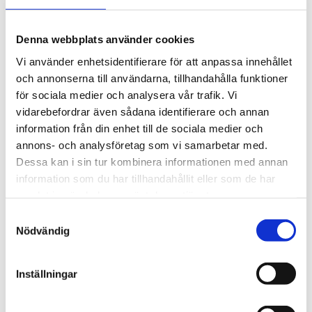
Artikelnr: TP0601
Rekommenderat pris: 330.00 kr
Denna webbplats använder cookies
330 kr
Vi använder enhetsidentifierare för att anpassa innehållet
och annonserna till användarna, tillhandahålla funktioner
st
Lägg i varukorgen
för sociala medier och analysera vår trafik. Vi
vidarebefordrar även sådana identifierare och annan
Finns i lager
information från din enhet till de sociala medier och
annons- och analysföretag som vi samarbetar med.
Dessa kan i sin tur kombinera informationen med annan
information som du har tillhandahållit eller som de har
samlat in när du har använt deras tjänster.
Beskrivning
Samtyckesval
Nödvändig
Om varumärket
Inställningar
Filer