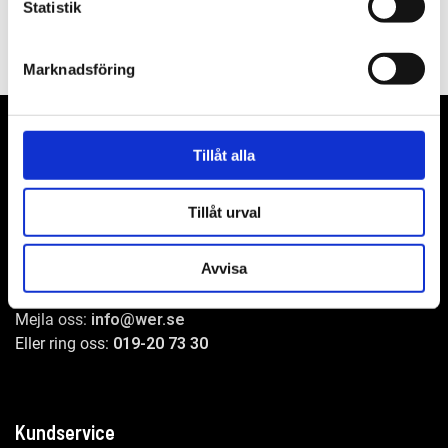
Statistik
Marknadsföring
Tillåt alla
WER-agenturer AB
Tillåt urval
Adress: Elementvägen 7, 702 27 Örebro
Avvisa
Undrar du över något?
Mejla oss:
info@wer.se
Eller ring oss:
019-20 73 30
Kundservice