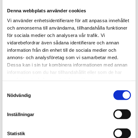
REKLAMATION
Denna webbplats använder cookies
Du som kund har rätt att reklamera ett ursprungligt fel, ett
Vi använder enhetsidentifierare för att anpassa innehållet
fel som fanns redan vid köpet på din vara så länge du
och annonserna till användarna, tillhandahålla funktioner
reklamerar varan inom två år från det att du mottog den.
för sociala medier och analysera vår trafik. Vi
Utanför garantitiden på din produkt är det du som kund
vidarebefordrar även sådana identifierare och annan
som har skyldighet att påvisa att eventuella fel fanns vid
information från din enhet till de sociala medier och
köpet.
annons- och analysföretag som vi samarbetar med.
Dessa kan i sin tur kombinera informationen med annan
Kontakta oss via mejl eller telefon och meddela oss om
information som du har tillhandahållit eller som de har
den kommande reklamationen.
samlat in när du har använt deras tjänster.
Samtyckesval
Försändelsen skall returneras som företagspaket då vi
Nödvändig
inte hämtar rek eller paket till ombud.
Emballera väl, märk med "Reklamation" och sänd
Inställningar
paketet till:
WER-agenturer AB
Elementvägen 7
Statistik