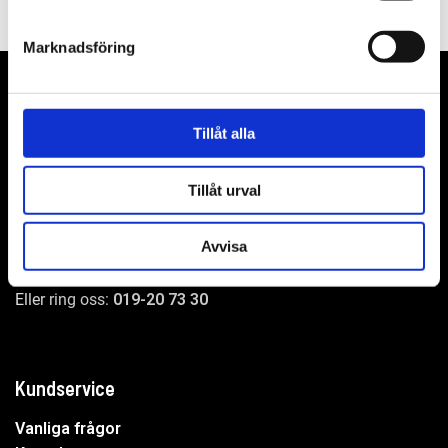
702 27 Örebro
Marknadsföring
Tillåt alla
WER-agenturer AB
Adress: Elementvägen 7, 702 27 Örebro
Tillåt urval
Undrar du över något?
Avvisa
Mejla oss:
info@wer.se
Eller ring oss:
019-20 73 30
Kundservice
Vanliga frågor