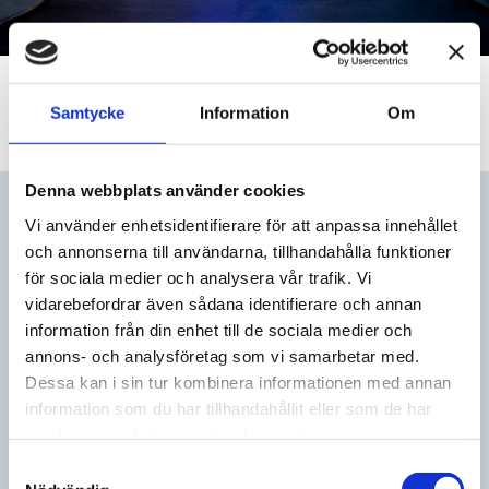
Läs hela intervjun med Salong BLISS by Alwert– Sandra
Samtycke
Information
Om
Alwert, frisör & ägare
Denna webbplats använder cookies
Vi använder enhetsidentifierare för att anpassa innehållet
CASE KONTORET
och annonserna till användarna, tillhandahålla funktioner
Fräsch luft levereras
för sociala medier och analysera vår trafik. Vi
vidarebefordrar även sådana identifierare och annan
hela arbetsdagen
information från din enhet till de sociala medier och
annons- och analysföretag som vi samarbetar med.
Niveus är perfekt i en offentlig miljö där många
Dessa kan i sin tur kombinera informationen med annan
människor vistas som exempelvis på kontor, i
information som du har tillhandahållit eller som de har
mötesrum eller i utbildningslokaler. Med många
samlat in när du har använt deras tjänster.
människor på samma yta ökar luftföroreningar så
Samtyckesval
som mikrodamm, ångor, allergener, bakterier och