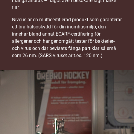
många andras – något även besökare lagt märke
till."
Niveus är en multicertifierad produkt som garanterar
ett bra hälsoskydd för din inomhusmiljö, den
innehar bland annat ECARF-certifiering för
allergener och har genomgått tester för bakterier-
och virus och där bevisats fånga partiklar så små
som 26 nm. (SARS-viruset är t.ex. 120 nm.)