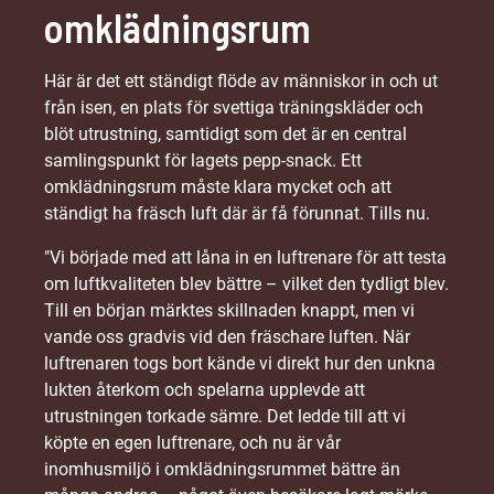
omklädningsrum
Här är det ett ständigt flöde av människor in och ut
från isen, en plats för svettiga träningskläder och
blöt utrustning, samtidigt som det är en central
samlingspunkt för lagets pepp-snack. Ett
omklädningsrum måste klara mycket och att
ständigt ha fräsch luft där är få förunnat. Tills nu.
"Vi började med att låna in en luftrenare för att testa
om luftkvaliteten blev bättre – vilket den tydligt blev.
Till en början märktes skillnaden knappt, men vi
vande oss gradvis vid den fräschare luften. När
luftrenaren togs bort kände vi direkt hur den unkna
lukten återkom och spelarna upplevde att
utrustningen torkade sämre. Det ledde till att vi
köpte en egen luftrenare, och nu är vår
inomhusmiljö i omklädningsrummet bättre än