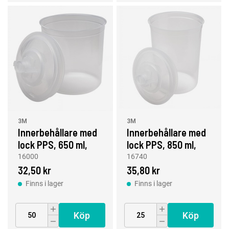
3M
3M
Innerbehållare med
Innerbehållare med
lock PPS, 650 ml,
lock PPS, 850 ml,
200 µm
125 µm
16000
16740
32,50 kr
35,80 kr
Finns i lager
Finns i lager
Köp
Köp