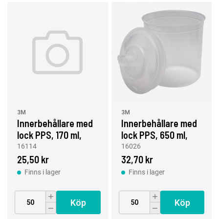
3M
3M
Innerbehållare med
Innerbehållare med
lock PPS, 170 ml,
lock PPS, 650 ml,
200 µm
125 µm
16114
16026
25,50 kr
32,70 kr
Finns i lager
Finns i lager
Köp
Köp