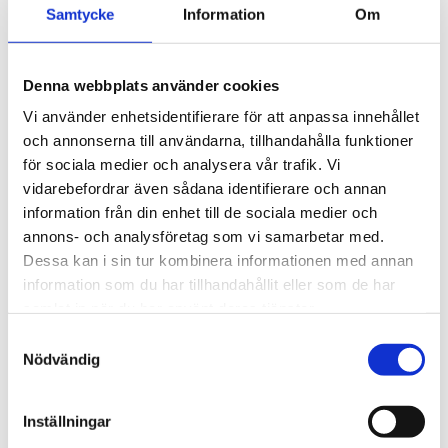
Samtycke
Information
Om
Denna webbplats använder cookies
Vi använder enhetsidentifierare för att anpassa innehållet
och annonserna till användarna, tillhandahålla funktioner
för sociala medier och analysera vår trafik. Vi
vidarebefordrar även sådana identifierare och annan
information från din enhet till de sociala medier och
3M
3M
Innerbehållare med
Innerbehållare med
annons- och analysföretag som vi samarbetar med.
lock PPS 2.0, 650 ml,
lock PPS 2.0, 850 ml,
Dessa kan i sin tur kombinera informationen med annan
200 µm
125 µm
information som du har tillhandahållit eller som de har
26000
26740
samlat in när du har använt deras tjänster.
31,40 kr
33,60 kr
Samtyckesval
Finns i lager
Finns i lager
Nödvändig
Köp
Köp
Inställningar