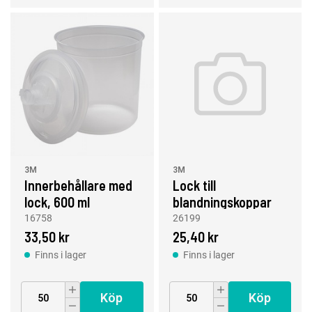
3M
3M
Innerbehållare med
Lock till
lock, 600 ml
blandningskoppar
PPS 2.0, 650 & 850
16758
26199
ml, 125 µm
33,50 kr
25,40 kr
Finns i lager
Finns i lager
Köp
Köp