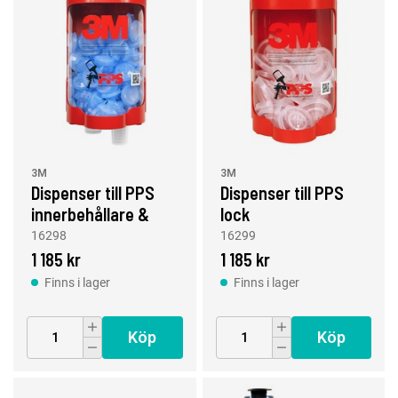
3M
3M
Dispenser till PPS
Dispenser till PPS
innerbehållare &
lock
lock, Micro & Mini
16298
16299
1 185 kr
1 185 kr
Finns i lager
Finns i lager
Köp
Köp