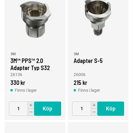
3M
3M
3M™ PPS™ 2.0
Adapter S-5
Adapter Typ S32
26136
26006
330 kr
215 kr
Finns i lager
Finns i lager
Köp
Köp