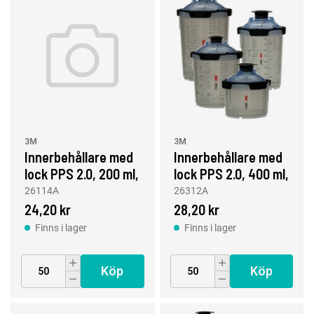
3M
3M
Innerbehållare med
Innerbehållare med
lock PPS 2.0, 200 ml,
lock PPS 2.0, 400 ml,
200 µm
125 µm
26114A
26312A
24,20 kr
28,20 kr
Finns i lager
Finns i lager
Köp
Köp