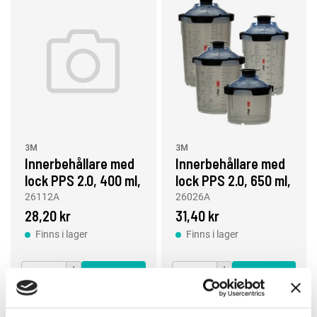
3M
3M
Innerbehållare med
Innerbehållare med
lock PPS 2.0, 400 ml,
lock PPS 2.0, 650 ml,
200 µm
125 µm
26112A
26026A
28,20 kr
31,40 kr
Finns i lager
Finns i lager
Köp
Köp