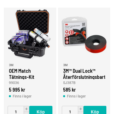
3M
3M
OEM Match
3M™ Dual Lock™
Tätnings-Kit
Återförslutningsbart
SJ3870, Svart, 25
99036
SJ387B
mm x 2.5, 6,1mm
5 995 kr
585 kr
Finns i lager
Finns i lager
Köp
Köp