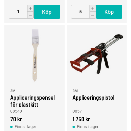
Köp
Köp
3M
3M
Appliceringspensel
Appliceringspistol
för plastkitt
08540
08571
70 kr
1 750 kr
Finns i lager
Finns i lager