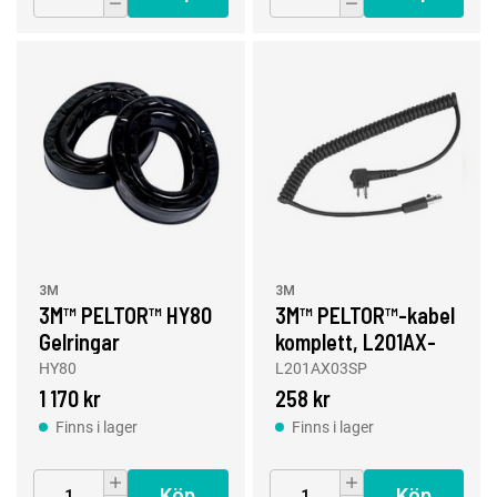
3M
3M
3M™ PELTOR™ HY80
3M™ PELTOR™-kabel
Gelringar
komplett, L201AX-
03/SP
HY80
L201AX03SP
1 170 kr
258 kr
Finns i lager
Finns i lager
Köp
Köp