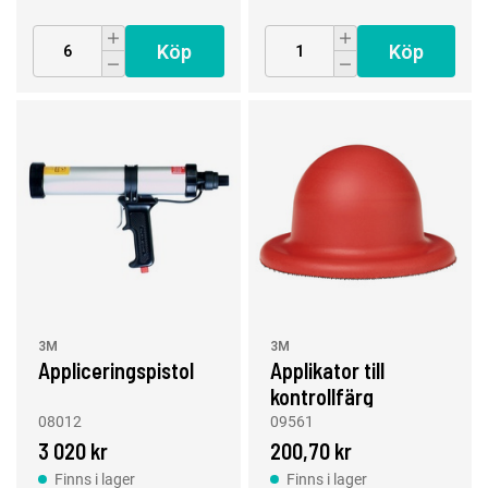
Köp
Köp
3M
3M
Appliceringspistol
Applikator till
kontrollfärg
08012
09561
3 020 kr
200,70 kr
Finns i lager
Finns i lager