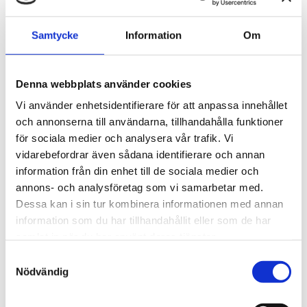
Köp
Köp
Samtycke
Information
Om
Denna webbplats använder cookies
Vi använder enhetsidentifierare för att anpassa innehållet
och annonserna till användarna, tillhandahålla funktioner
för sociala medier och analysera vår trafik. Vi
vidarebefordrar även sådana identifierare och annan
information från din enhet till de sociala medier och
annons- och analysföretag som vi samarbetar med.
3M
3M
Dessa kan i sin tur kombinera informationen med annan
ACU-20
Adapter S-5
information som du har tillhandahållit eller som de har
Utbytesfiltersats till
samlat in när du har använt deras tjänster.
ACU-03
ACU-20
26006
Samtyckesval
3 175 kr
215 kr
Nödvändig
Finns i lager
Finns i lager