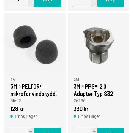
3M
3M
3M™ PELTOR™-
3M™ PPS™ 2.0
mikrofonvindskydd,
Adapter Typ S32
M60/2
M602
26136
128 kr
330 kr
Finns i lager
Finns i lager