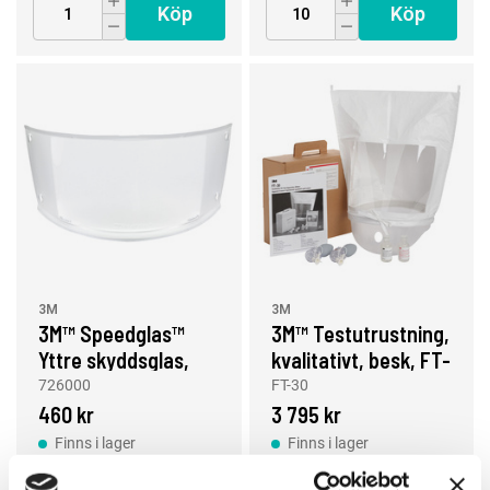
Köp
Köp
3M
3M
3M™ Speedglas™
3M™ Testutrustning,
Yttre skyddsglas,
kvalitativt, besk, FT-
SL, standard
30
726000
FT-30
460 kr
3 795 kr
Finns i lager
Finns i lager