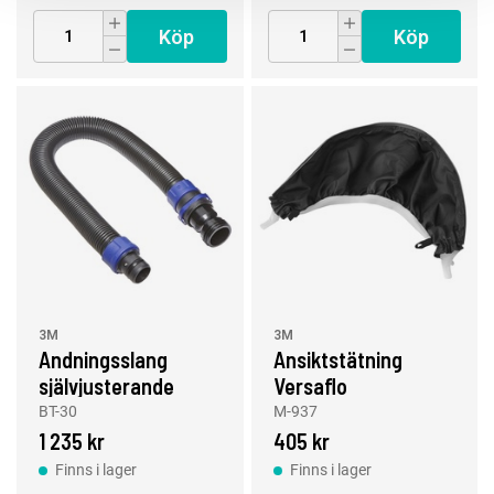
Köp
Köp
3M
3M
Andningsslang
Ansiktstätning
självjusterande
Versaflo
BT-30
M-937
1 235 kr
405 kr
Finns i lager
Finns i lager