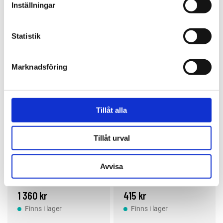
Inställningar
Köp
Köp
Statistik
Marknadsföring
Tillåt alla
Tillåt urval
3M
3M
Adflo™ Gasfilter,
Allim 0,5 l
Avvisa
A1B1E1
H837242
08080
1 360 kr
415 kr
Finns i lager
Finns i lager