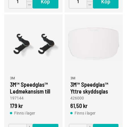
Köp
Köp
3M
3M
3M™ Speedglas™
3M™ Speedglas™
Ledmekansism till
Yttre skyddsglas
svetshjälm 9100
9000, standard
197144
426000
FX/FX Air
179 kr
61,50 kr
Finns i lager
Finns i lager