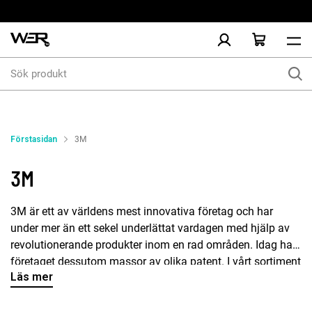
Sök
produkt
Förstasidan
3M
3M
3M är ett av världens mest innovativa företag och har
under mer än ett sekel underlättat vardagen med hjälp av
revolutionerande produkter inom en rad områden. Idag har
företaget dessutom massor av olika patent. I vårt sortiment
Läs mer
hittar du slip, kap, nav, tejp och lim samt skydd från 3M.