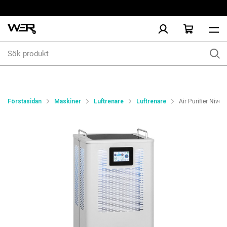
Sök
produkt
Förstasidan
Maskiner
Luftrenare
Luftrenare
Air Purifier Niveu