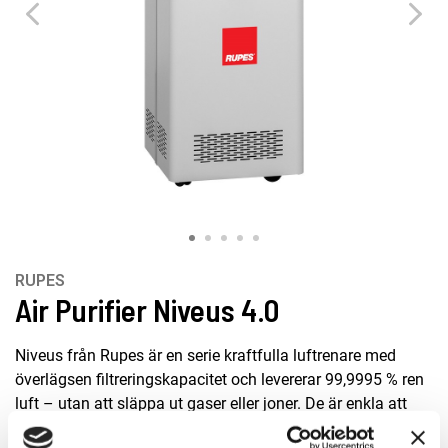
RUPES
Air Purifier Niveus 4.0
Niveus från Rupes är en serie kraftfulla luftrenare med
överlägsen filtreringskapacitet och levererar 99,9995 % ren
luft – utan att släppa ut gaser eller joner. De är enkla att
installera, lätta att flytta till önskad plats och kräver endast