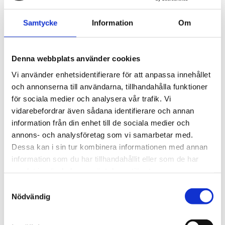
ett strömuttag för att förbättra luftkvaliteten. I-modellerna
är utrustade med Industry 4.0-teknologi och smart styrning
Samtycke
Information
Om
via WiFi och touchdisplay. Finns i flera storlekar för att
passa olika lokaler och behov.
Denna webbplats använder cookies
Artikelnr: NV150I
Rekommenderat pris: 54 900.00 kr
Vi använder enhetsidentifierare för att anpassa innehållet
och annonserna till användarna, tillhandahålla funktioner
54 900 kr
för sociala medier och analysera vår trafik. Vi
vidarebefordrar även sådana identifierare och annan
information från din enhet till de sociala medier och
st
Lägg i varukorgen
annons- och analysföretag som vi samarbetar med.
Dessa kan i sin tur kombinera informationen med annan
Beställningsvara, förväntad leveranstid: 35 dagar.
information som du har tillhandahållit eller som de har
samlat in när du har använt deras tjänster.
Samtyckesval
Nödvändig
Beskrivning