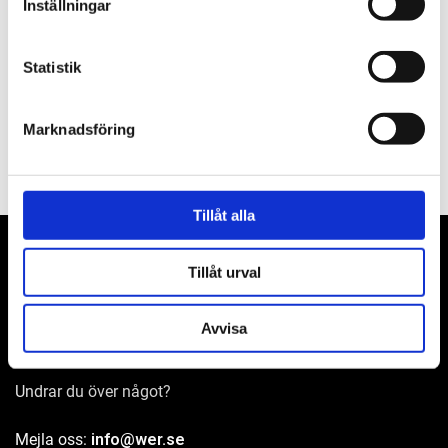
Inställningar
Om varumärket
Statistik
Filer
Marknadsföring
Tillåt alla
Tillåt urval
WER-agenturer AB
Avvisa
Adress: Elementvägen 7, 702 27 Örebro
Undrar du över något?
Mejla oss:
info@wer.se