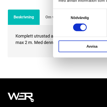
med annan information som du 
Samtyckesval
Beskrivning
Om varumärket
Filer
Nödvändig
Komplett utrustad arm med anslutningar för 2 
max 2 m. Med denna arbetsarm så täcker man 
Avvisa