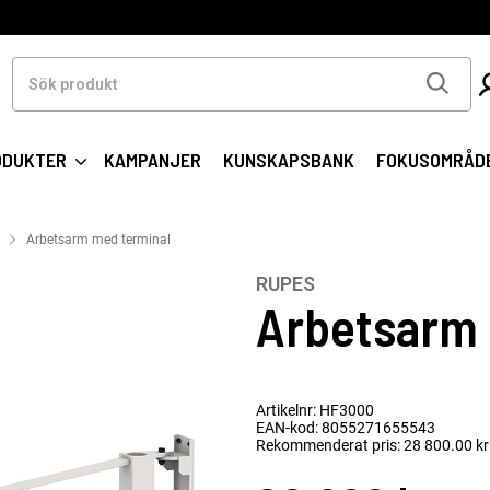
Sök
produkt
ODUKTER
KAMPANJER
KUNSKAPSBANK
FOKUSOMRÅD
Arbetsarm med terminal
RUPES
Arbetsarm 
Artikelnr: HF3000
EAN-kod: 8055271655543
Rekommenderat pris: 28 800.00 kr