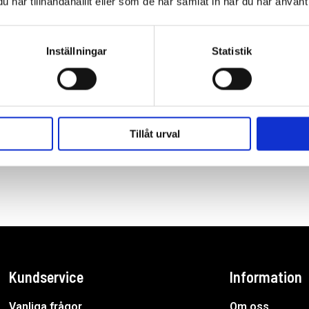
har tillhandahållit eller som de har samlat in när du har använt 
Inställningar
Statistik
st dammslangar. Armen ska monteras på en höjd av
ett område av 25m2.
Tillåt urval
Kundservice
Information
Vanliga frågor
Om oss