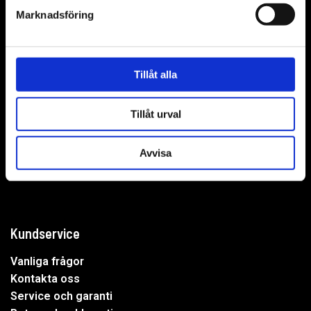
Marknadsföring
WER-agenturer AB
Tillåt alla
Adress: Elementvägen 7, 702 27 Örebro
Tillåt urval
Undrar du över något?
Avvisa
Mejla oss:
info@wer.se
Eller ring oss:
019-20 73 30
Kundservice
Vanliga frågor
Kontakta oss
Service och garanti