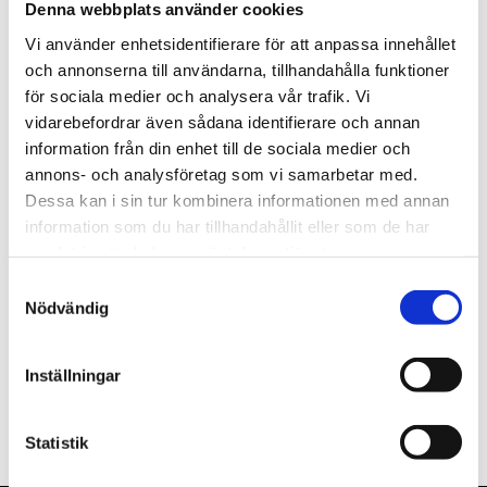
Denna webbplats använder cookies
st
Lägg i varukorgen
Vi använder enhetsidentifierare för att anpassa innehållet
och annonserna till användarna, tillhandahålla funktioner
Finns i lager
för sociala medier och analysera vår trafik. Vi
vidarebefordrar även sådana identifierare och annan
information från din enhet till de sociala medier och
annons- och analysföretag som vi samarbetar med.
Dessa kan i sin tur kombinera informationen med annan
Beskrivning
information som du har tillhandahållit eller som de har
samlat in när du har använt deras tjänster.
Om varumärket
Samtyckesval
Nödvändig
Filer
Inställningar
Statistik