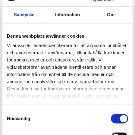
din yta eller blanda i det i ditt favoritschampo för att
boosta det och göra det lite mer aggressivt mot
Samtycke
Information
Om
insektsrester.
Artikelnr: CWS10416
Denna webbplats använder cookies
EAN-kod: 0816276011486
Rekommenderat pris: 191.20 kr
Vi använder enhetsidentifierare för att anpassa innehållet
och annonserna till användarna, tillhandahålla funktioner
191,20 kr
för sociala medier och analysera vår trafik. Vi
vidarebefordrar även sådana identifierare och annan
information från din enhet till de sociala medier och
st
Lägg i varukorgen
annons- och analysföretag som vi samarbetar med.
Dessa kan i sin tur kombinera informationen med annan
Finns i lager
information som du har tillhandahållit eller som de har
samlat in när du har använt deras tjänster.
Samtyckesval
Nödvändig
Beskrivning