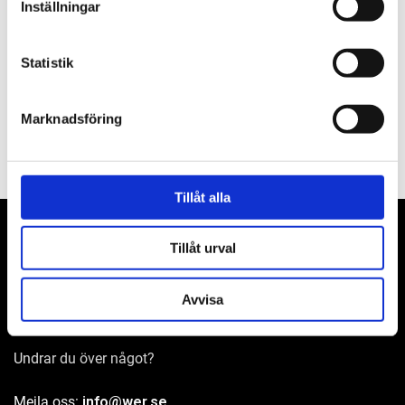
Inställningar
Om varumärket
Statistik
Filer
Marknadsföring
Tillåt alla
Tillåt urval
WER-agenturer AB
Avvisa
Adress: Elementvägen 7, 702 27 Örebro
Undrar du över något?
Mejla oss:
info@wer.se