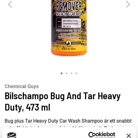
Chemical Guys
Bilschampo Bug And Tar Heavy
Duty, 473 ml
Bug plus Tar Heavy Duty Car Wash Shampoo är ett snabbt
och effektivt schampo-och-insektslösare-i-ett. Du kan
använda det både som egen lösning och punktbehandla