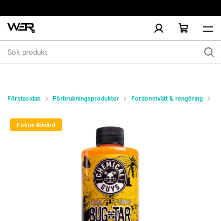
Sök
produkt
Förstasidan
Förbrukningsprodukter
Fordonstvätt & rengöring
S
Fokus Bilvård