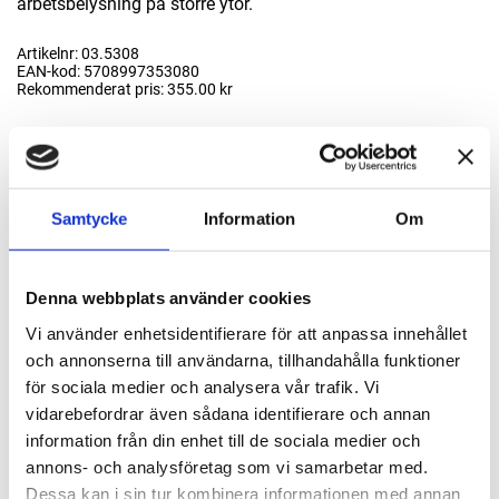
arbetsbelysning på större ytor.
Artikelnr: 03.5308
EAN-kod: 5708997353080
Rekommenderat pris: 355.00 kr
355 kr
Samtycke
Information
Om
st
Lägg i varukorgen
Finns i lager
Denna webbplats använder cookies
Vi använder enhetsidentifierare för att anpassa innehållet
och annonserna till användarna, tillhandahålla funktioner
Passande tillbehör
för sociala medier och analysera vår trafik. Vi
vidarebefordrar även sådana identifierare och annan
Stativ på hjul för arbetsbelysning
information från din enhet till de sociala medier och
03.5682
annons- och analysföretag som vi samarbetar med.
Dessa kan i sin tur kombinera informationen med annan
1 990 kr
Lägg till