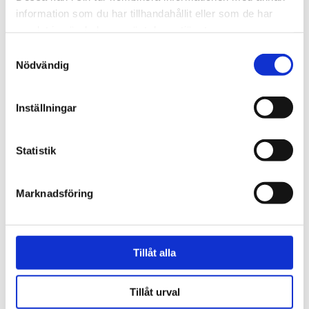
information som du har tillhandahållit eller som de har
samlat in när du har använt deras tjänster.
Stativ Tripod för arbetsbelysning, 3 m
Samtyckesval
03.5431
Nödvändig
1 380 kr
Lägg till
Inställningar
Statistik
Beskrivning
Marknadsföring
Om varumärket
Tillåt alla
Filer
Tillåt urval