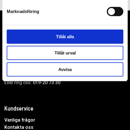
Marknadsföring
Tillåt alla
WER-agenturer AB
Adress: Elementvägen 7, 702 27 Örebro
Tillåt urval
Undrar du över något?
Avvisa
Mejla oss:
info@wer.se
Eller ring oss:
019-20 73 30
Kundservice
Vanliga frågor
Kontakta oss