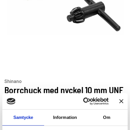
Shinano
Borrchuck med nyckel 10 mm UNF
3/8×24
Artikelnr: 22BA
Samtycke
Information
Om
Rekommenderat pris: 475.00 kr