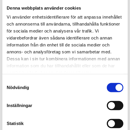
475 kr
Denna webbplats använder cookies
Vi använder enhetsidentifierare för att anpassa innehållet
st
Lägg i varukorgen
och annonserna till användarna, tillhandahålla funktioner
för sociala medier och analysera vår trafik. Vi
Finns i lager
vidarebefordrar även sådana identifierare och annan
information från din enhet till de sociala medier och
annons- och analysföretag som vi samarbetar med.
Dessa kan i sin tur kombinera informationen med annan
Beskrivning
information som du har tillhandahållit eller som de har
samlat in när du har använt deras tjänster.
Samtyckesval
Om varumärket
Nödvändig
Filer
Inställningar
Statistik