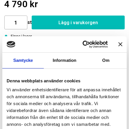
4 790 kr
st
Lägg i varukorgen
Finns i lager
Passande tillbehör
Samtycke
Information
Om
Snabbchuck, UNF 3/8×24, 13 mm
Denna webbplats använder cookies
85701
Vi använder enhetsidentifierare för att anpassa innehållet
780 kr
Lägg till
och annonserna till användarna, tillhandahålla funktioner
för sociala medier och analysera vår trafik. Vi
Borrchuck med nyckel 13 mm UNF 3/8×24
vidarebefordrar även sådana identifierare och annan
31902
information från din enhet till de sociala medier och
annons- och analysföretag som vi samarbetar med.
510 kr
Lägg till