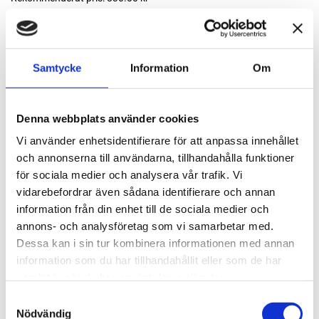
830 kr
Samtycke
Information
Om
st
Lägg i varukorgen
Finns i lager
Denna webbplats använder cookies
Vi använder enhetsidentifierare för att anpassa innehållet
och annonserna till användarna, tillhandahålla funktioner
Passande tillbehör
för sociala medier och analysera vår trafik. Vi
vidarebefordrar även sådana identifierare och annan
information från din enhet till de sociala medier och
Slipsug, S245, 45 l
annons- och analysföretag som vi samarbetar med.
S245, S2-series, 45l
Dessa kan i sin tur kombinera informationen med annan
11 550 kr
Läs mer
information som du har tillhandahållit eller som de har
samlat in när du har använt deras tjänster.
Samtyckesval
Nödvändig