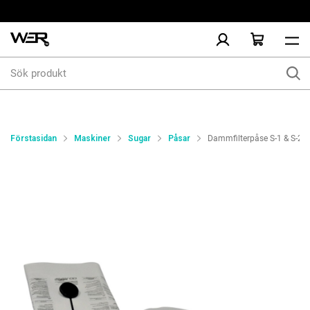
Sök
produkt
Förstasidan
Maskiner
Sugar
Påsar
Dammfilterpåse S-1 & S-2 se