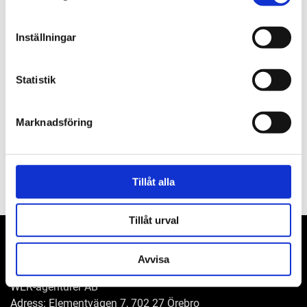
Inställningar
Beskrivning
Statistik
Om varumärket
Marknadsföring
Filer
Tillåt alla
Tillåt urval
Avvisa
WER-agenturer AB
Adress: Elementvägen 7, 702 27 Örebro