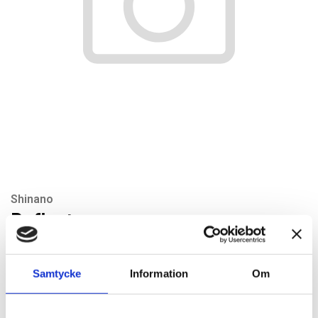
Shinano
Deflector
Artikelnr: SI240RL-5
Rekommenderat pris: 37.80 kr
Samtycke
Information
Om
37,80 kr