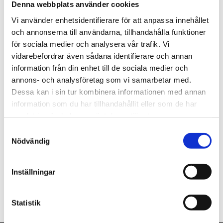
Denna webbplats använder cookies
st
Lägg i varukorgen
Vi använder enhetsidentifierare för att anpassa innehållet
och annonserna till användarna, tillhandahålla funktioner
Finns i lager
för sociala medier och analysera vår trafik. Vi
vidarebefordrar även sådana identifierare och annan
information från din enhet till de sociala medier och
annons- och analysföretag som vi samarbetar med.
Dessa kan i sin tur kombinera informationen med annan
Beskrivning
information som du har tillhandahållit eller som de har
samlat in när du har använt deras tjänster.
Om varumärket
Samtyckesval
Nödvändig
Filer
Inställningar
Statistik