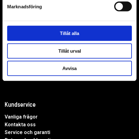
Marknadsföring
WER-agenturer AB
Tillåt alla
Adress: Elementvägen 7, 702 27 Örebro
Tillåt urval
Undrar du över något?
Avvisa
Mejla oss:
info@wer.se
Eller ring oss:
019-20 73 30
Kundservice
Vanliga frågor
Kontakta oss
Service och garanti