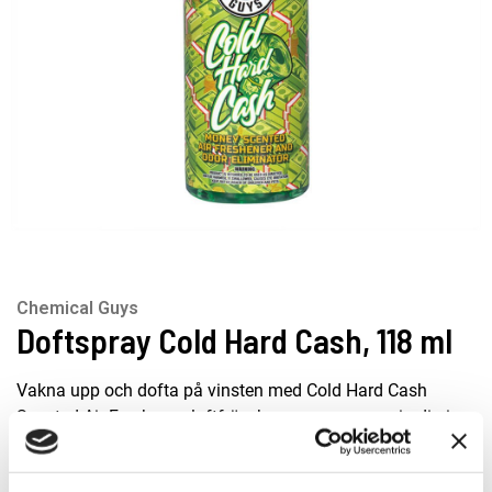
Chemical Guys
Doftspray Cold Hard Cash, 118 ml
Vakna upp och dofta på vinsten med Cold Hard Cash
Scented Air Freshener, luftfräscharen som sveper in dig i
den fascinerande doften av mjuk pappersvaluta, och sedan
ger dig en snabb kick framåt med sikten inställt på att