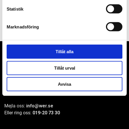
Filer
Statistik
Marknadsföring
Tillåt alla
Tillåt urval
WER-agenturer AB
Adress: Elementvägen 7, 702 27 Örebro
Avvisa
Undrar du över något?
Mejla oss:
info@wer.se
Eller ring oss:
019-20 73 30