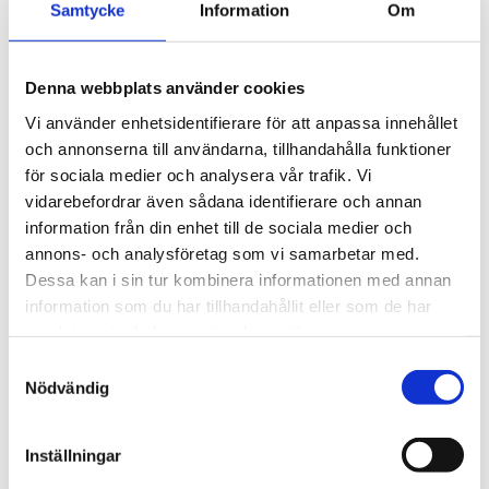
tjäna pengar! Cha-Ching!
Samtycke
Information
Om
Artikelnr: AIR24904
Rekommenderat pris: 95.20 kr
Denna webbplats använder cookies
95,20 kr
Vi använder enhetsidentifierare för att anpassa innehållet
och annonserna till användarna, tillhandahålla funktioner
för sociala medier och analysera vår trafik. Vi
st
Lägg i varukorgen
vidarebefordrar även sådana identifierare och annan
information från din enhet till de sociala medier och
Finns i lager
annons- och analysföretag som vi samarbetar med.
Dessa kan i sin tur kombinera informationen med annan
information som du har tillhandahållit eller som de har
samlat in när du har använt deras tjänster.
Beskrivning
Samtyckesval
Nödvändig
Om varumärket
Inställningar