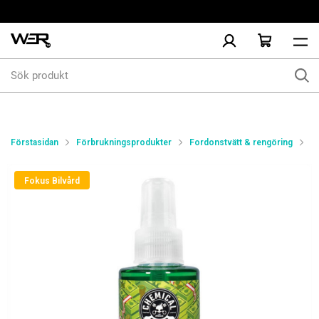
Sök
produkt
Förstasidan
Förbrukningsprodukter
Fordonstvätt & rengöring
In
Fokus Bilvård