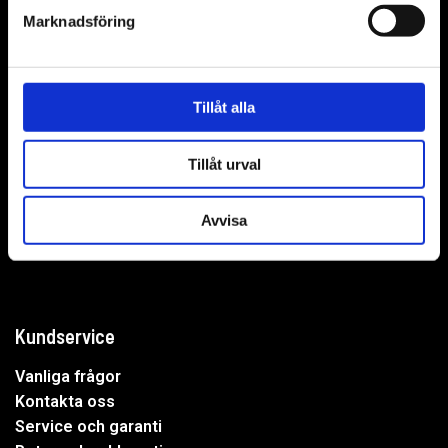
Marknadsföring
WER-agenturer AB
Tillåt alla
Adress: Elementvägen 7, 702 27 Örebro
Tillåt urval
Undrar du över något?
Avvisa
Mejla oss:
info@wer.se
Eller ring oss:
019-20 73 30
Kundservice
Vanliga frågor
Kontakta oss
Service och garanti