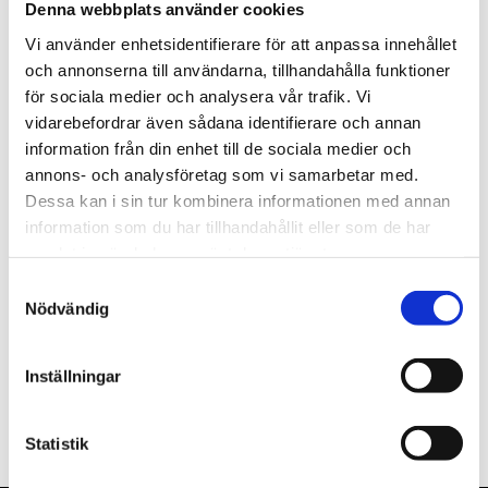
Denna webbplats använder cookies
st
Lägg i varukorgen
Vi använder enhetsidentifierare för att anpassa innehållet
och annonserna till användarna, tillhandahålla funktioner
Tillfälligt slut.
för sociala medier och analysera vår trafik. Vi
vidarebefordrar även sådana identifierare och annan
information från din enhet till de sociala medier och
annons- och analysföretag som vi samarbetar med.
Dessa kan i sin tur kombinera informationen med annan
Beskrivning
information som du har tillhandahållit eller som de har
samlat in när du har använt deras tjänster.
Om varumärket
Samtyckesval
Nödvändig
Filer
Inställningar
Statistik