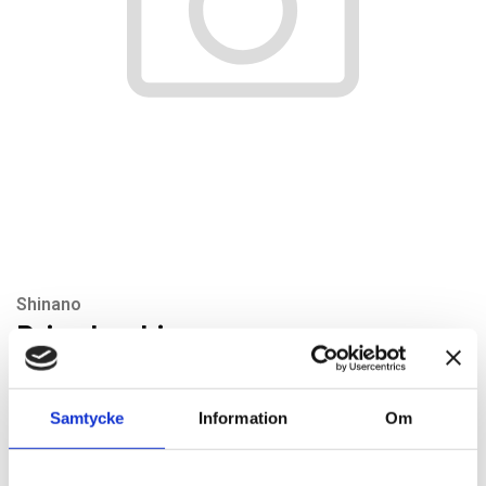
Shinano
Drive bushing
Artikelnr: SI1310-20
Rekommenderat pris: 88.20 kr
Samtycke
Information
Om
88,20 kr