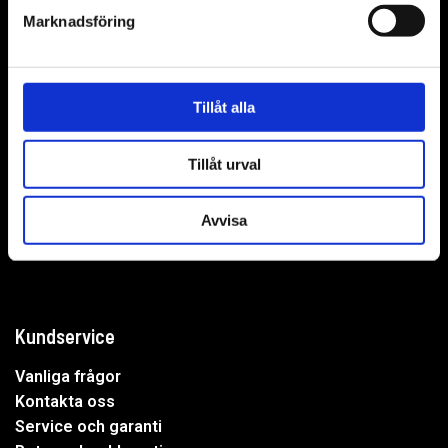
Marknadsföring
WER-agenturer AB
Tillåt alla
Adress: Elementvägen 7, 702 27 Örebro
Tillåt urval
Undrar du över något?
Avvisa
Mejla oss:
info@wer.se
Eller ring oss:
019-20 73 30
Kundservice
Vanliga frågor
Kontakta oss
Service och garanti