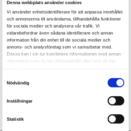
Denna webbplats använder cookies
st
Lägg i varukorgen
Vi använder enhetsidentifierare för att anpassa innehållet
och annonserna till användarna, tillhandahålla funktioner
Finns i lager
för sociala medier och analysera vår trafik. Vi
vidarebefordrar även sådana identifierare och annan
information från din enhet till de sociala medier och
annons- och analysföretag som vi samarbetar med.
Dessa kan i sin tur kombinera informationen med annan
Beskrivning
information som du har tillhandahållit eller som de har
samlat in när du har använt deras tjänster.
Om varumärket
Samtyckesval
Nödvändig
Filer
Inställningar
Statistik