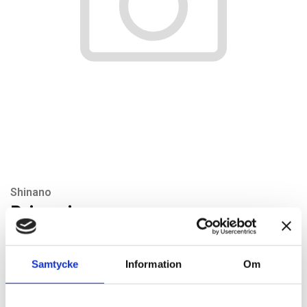
Shinano
Drive pin
Artikelnr: SI1025-14
Rekommenderat pris: 37.80 kr
Samtycke
Information
Om
37,80 kr