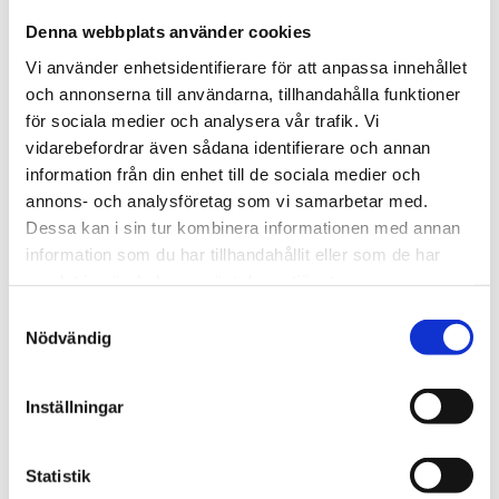
1 130 kr
Denna webbplats använder cookies
Vi använder enhetsidentifierare för att anpassa innehållet
st
Lägg i varukorgen
och annonserna till användarna, tillhandahålla funktioner
för sociala medier och analysera vår trafik. Vi
Tillfälligt slut.
vidarebefordrar även sådana identifierare och annan
information från din enhet till de sociala medier och
annons- och analysföretag som vi samarbetar med.
Dessa kan i sin tur kombinera informationen med annan
Beskrivning
information som du har tillhandahållit eller som de har
samlat in när du har använt deras tjänster.
Samtyckesval
Om varumärket
Nödvändig
Filer
Inställningar
Statistik