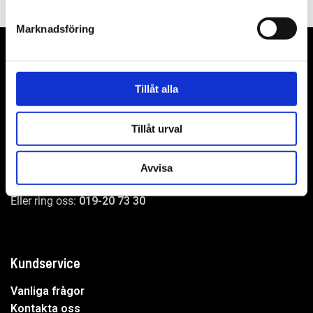
Marknadsföring
Tillåt alla
WER-agenturer AB
Adress: Elementvägen 7, 702 27 Örebro
Tillåt urval
Undrar du över något?
Avvisa
Mejla oss:
info@wer.se
Eller ring oss:
019-20 73 30
Kundservice
Vanliga frågor
Kontakta oss