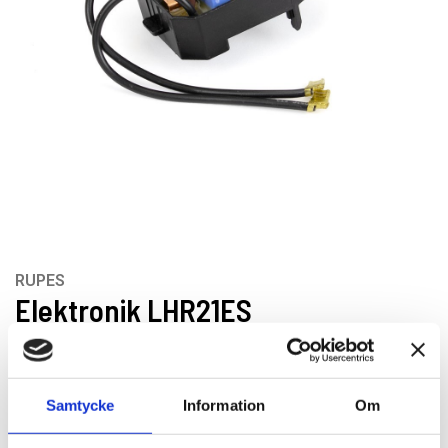
RUPES
Elektronik LHR21ES
Artikelnr: 400.380/C
EAN-kod: 8055271659671
Samtycke
Information
Om
Rekommenderat pris: 1 130.00 kr