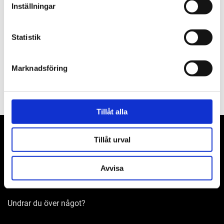
Inställningar
Filer
Statistik
Reservdelar
Marknadsföring
Tillåt alla
Tillåt urval
WER-agenturer AB
Avvisa
Adress: Elementvägen 7, 702 27 Örebro
Undrar du över något?