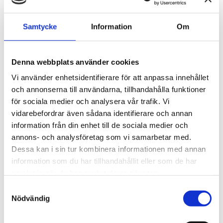
ökad komfort och bättre arbetsmiljö vid slipning och
putsning i trånga utrymmen.
Samtycke
Information
Om
Artikelnr: SISG20E-6L
Rekommenderat pris: 2 790.00 kr
Denna webbplats använder cookies
2 790 kr
Vi använder enhetsidentifierare för att anpassa innehållet
och annonserna till användarna, tillhandahålla funktioner
för sociala medier och analysera vår trafik. Vi
st
Lägg i varukorgen
vidarebefordrar även sådana identifierare och annan
information från din enhet till de sociala medier och
Finns i lager
annons- och analysföretag som vi samarbetar med.
Dessa kan i sin tur kombinera informationen med annan
information som du har tillhandahållit eller som de har
samlat in när du har använt deras tjänster.
Beskrivning
Samtyckesval
Nödvändig
Om varumärket