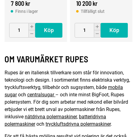
STD-kit
LUX-kit
7 800 kr
10 200 kr
Finns i lager
Tillfälligt slut
Köp
Köp
OM VARUMÄRKET RUPES
Rupes är en italiensk tillverkare som står för innovation,
teknologi och design. I sortimentet finns elektriska verktyg,
tryckluftsverktyg, tillbehör och sugsystem, både
mobila
sugar
och
centralsugar
– och inte minst BigFoot, Rupes
polersystem. För dig som arbetar med rekond eller bilvård
erbjuder vi ett brett urval av polermaskiner från Rupes,
inklusive
nätdrivna polermaskiner
,
batteridrivna
polermaskiner
och
tryckluftsdrivna polermaskiner
.
För att få bästa möjliga resultat vid polering är det också