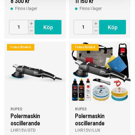
8 300 kr
11 150 kr
Finns i lager
Finns i lager
Köp
Köp
Fokus Bilvård
Fokus Bilvård
RUPES
RUPES
Polermaskin
Polermaskin
oscillerande
oscillerande
LHR15V, 125 mm,
LHR15V, 125 mm,
LHR15V/STD
LHR15V/LUX