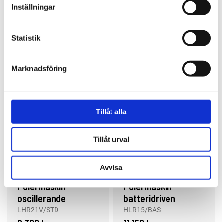
Inställningar
Finns i lager
Finns i lager
Statistik
Köp
Köp
Marknadsföring
Fokus Bilvård
Fokus Bilvård
Tillåt alla
Tillåt urval
Avvisa
RUPES
RUPES
Polermaskin
Polermaskin
oscillerande
batteridriven
LHR21V, 150 mm,
oscillerande HLR15,
LHR21V/STD
HLR15/BAS
STD-kit
125 mm, BAS-kit