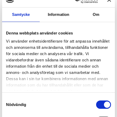
Finns i lager
Finns i lager
Samtycke
Information
Om
Köp
Köp
Denna webbplats använder cookies
Fokus Bilvård
Vi använder enhetsidentifierare för att anpassa innehållet
och annonserna till användarna, tillhandahålla funktioner
för sociala medier och analysera vår trafik. Vi
vidarebefordrar även sådana identifierare och annan
information från din enhet till de sociala medier och
annons- och analysföretag som vi samarbetar med.
Dessa kan i sin tur kombinera informationen med annan
information som du har tillhandahållit eller som de har
RUPES
RUPES
samlat in när du har använt deras tjänster.
Polermaskin
Rupes Polerkit 15ES
Samtyckesval
oscillerande
Advanced
Nödvändig
LHR21V, 150 mm,
LHR21V/LUX
LHR15ES/KITADVANCED
LUX-kit
10 600 kr
4 720 kr