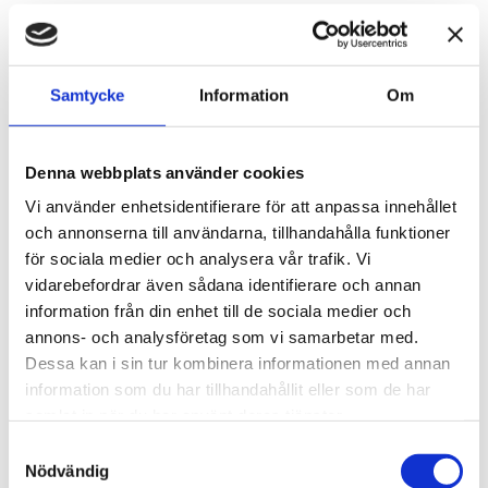
440 kr
Samtycke
Information
Om
st
Lägg i varukorgen
Finns i lager
Denna webbplats använder cookies
Vi använder enhetsidentifierare för att anpassa innehållet
och annonserna till användarna, tillhandahålla funktioner
Passande tillbehör
för sociala medier och analysera vår trafik. Vi
vidarebefordrar även sådana identifierare och annan
Klädseltvätt
information från din enhet till de sociala medier och
ESTRO-110
annons- och analysföretag som vi samarbetar med.
Dessa kan i sin tur kombinera informationen med annan
5 950 kr
Lägg till
information som du har tillhandahållit eller som de har
samlat in när du har använt deras tjänster.
Samtyckesval
Nödvändig