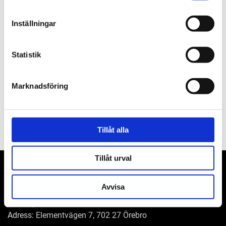
Beskrivning
Inställningar
Om varumärket
Statistik
Filer
Marknadsföring
Tillåt alla
Tillåt urval
Avvisa
WER-agenturer AB
Adress: Elementvägen 7, 702 27 Örebro