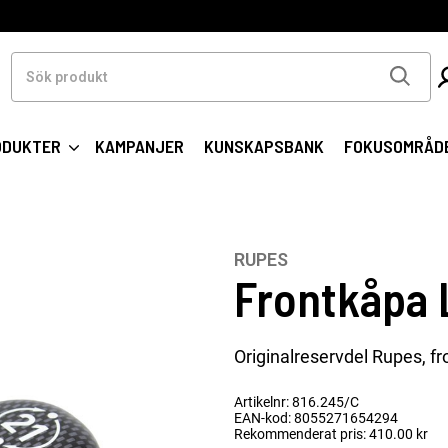
Sök
produkt
ODUKTER
KAMPANJER
KUNSKAPSBANK
FOKUSOMRÅD
RUPES
Frontkåpa
Originalreservdel Rupes, f
Artikelnr: 816.245/C
EAN-kod: 8055271654294
Rekommenderat pris: 410.00 kr