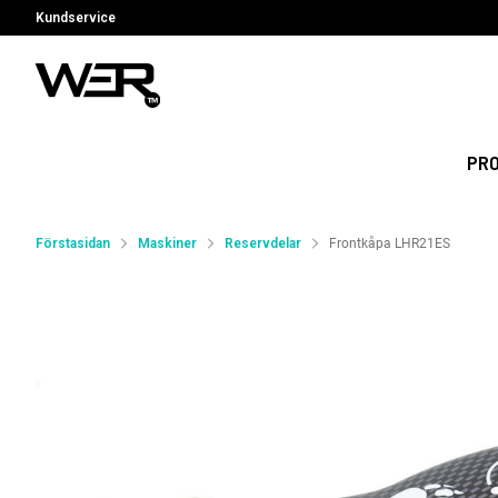
Kundservice
PR
Förstasidan
Maskiner
Reservdelar
Frontkåpa LHR21ES