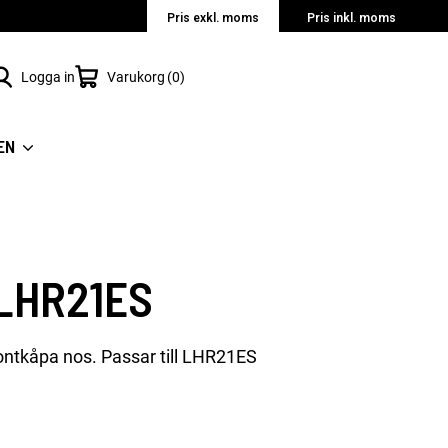
Pris exkl. moms
Pris inkl. moms
Logga in
Varukorg
0
EN
 LHR21ES
rontkåpa nos. Passar till LHR21ES