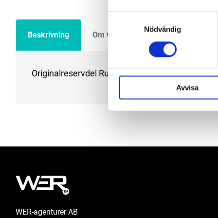
Samtyckesval
Nödvändig
Beskrivning
Om varumärket
Filer
Originalreservdel Rupes, frontkåpa nos. Passar 
Avvisa
WER-agenturer AB