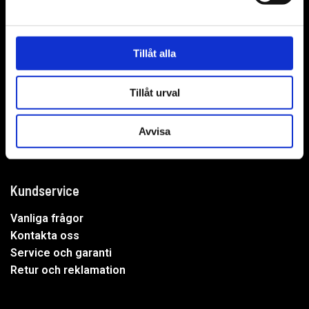
WER-agenturer AB
Adress: Elementvägen 7, 702 27 Örebro
Tillåt alla
Undrar du över något?
Tillåt urval
Mejla oss:
info@wer.se
Eller ring oss:
019-20 73 30
Avvisa
Kundservice
Vanliga frågor
Kontakta oss
Service och garanti
Retur och reklamation