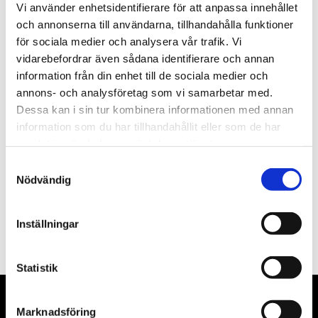
Vi använder enhetsidentifierare för att anpassa innehållet
och annonserna till användarna, tillhandahålla funktioner
st
Lägg i varukorgen
för sociala medier och analysera vår trafik. Vi
vidarebefordrar även sådana identifierare och annan
Beställningsvara, förväntad leveranstid: 21 dagar.
information från din enhet till de sociala medier och
annons- och analysföretag som vi samarbetar med.
Dessa kan i sin tur kombinera informationen med annan
information som du har tillhandahållit eller som de har
Beskrivning
samlat in när du har använt deras tjänster.
Samtyckesval
Nödvändig
Filer
Inställningar
Statistik
Marknadsföring