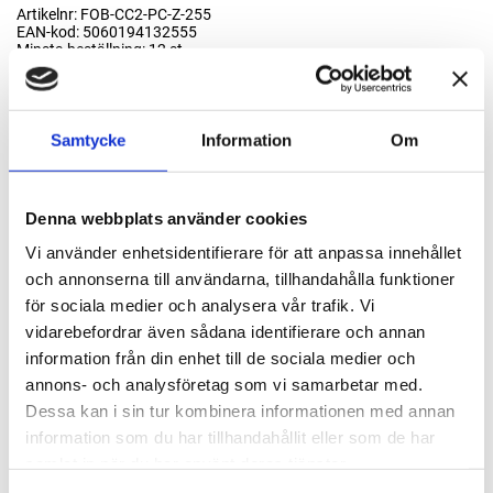
Artikelnr: FOB-CC2-PC-Z-255
EAN-kod: 5060194132555
Minsta beställning: 12 st
Rekommenderat pris: 31.20 kr
31,20 kr
Samtycke
Information
Om
st
Lägg i varukorgen
Denna webbplats använder cookies
Finns i lager
Vi använder enhetsidentifierare för att anpassa innehållet
och annonserna till användarna, tillhandahålla funktioner
för sociala medier och analysera vår trafik. Vi
vidarebefordrar även sådana identifierare och annan
Passande tillbehör
information från din enhet till de sociala medier och
annons- och analysföretag som vi samarbetar med.
Coca-Cola luftfräschare Start-kit med ställ
Dessa kan i sin tur kombinera informationen med annan
99091
information som du har tillhandahållit eller som de har
samlat in när du har använt deras tjänster.
3 990 kr
Lägg till