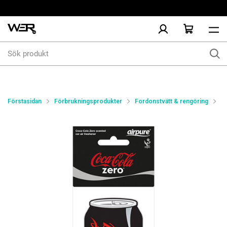
Sök
produkt
Förstasidan
Förbrukningsprodukter
Fordonstvätt & rengöring
In