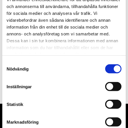
st
Lägg i varukorgen
och annonserna till användarna, tillhandahålla funktioner
för sociala medier och analysera vår trafik. Vi
Finns i lager
vidarebefordrar även sådana identifierare och annan
information från din enhet till de sociala medier och
annons- och analysföretag som vi samarbetar med.
Dessa kan i sin tur kombinera informationen med annan
information som du har tillhandahållit eller som de har
Beskrivning
samlat in när du har använt deras tjänster.
Samtyckesval
Filer
Nödvändig
Inställningar
Statistik
Marknadsföring