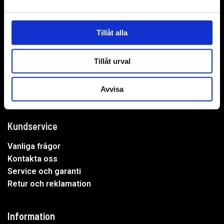
WER-agenturer AB
Adress: Elementvägen 7, 702 27 Örebro
Tillåt alla
Undrar du över något?
Tillåt urval
Mejla oss:
info@wer.se
Eller ring oss:
019-20 73 30
Avvisa
Kundservice
Vanliga frågor
Kontakta oss
Service och garanti
Retur och reklamation
Information