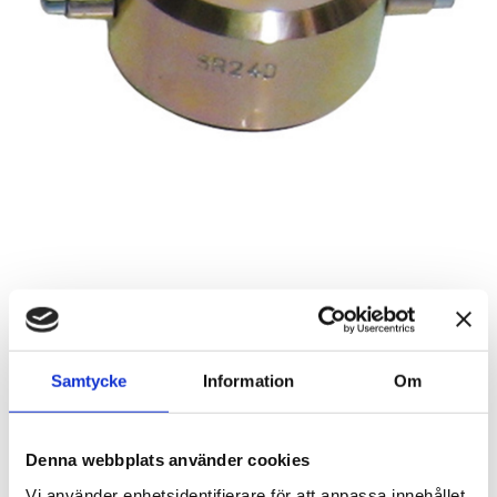
Hävarmsfäste Shinano
Artikelnr: SR240
Samtycke
Information
Om
Rekommenderat pris: 965.00 kr
965 kr
Denna webbplats använder cookies
Vi använder enhetsidentifierare för att anpassa innehållet