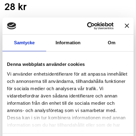
28 kr
st
Lägg i varukorgen
Finns i lager
Samtycke
Information
Om
Denna webbplats använder cookies
Passande tillbehör
Vi använder enhetsidentifierare för att anpassa innehållet
och annonserna till användarna, tillhandahålla funktioner
Mutterdragare 1/2''
för sociala medier och analysera vår trafik. Vi
SI1460SR
vidarebefordrar även sådana identifierare och annan
3 300 kr
Lägg till
information från din enhet till de sociala medier och
annons- och analysföretag som vi samarbetar med.
Dessa kan i sin tur kombinera informationen med annan
Mutterdragare 1/2''
information som du har tillhandahållit eller som de har
SI1490BSR
samlat in när du har använt deras tjänster.