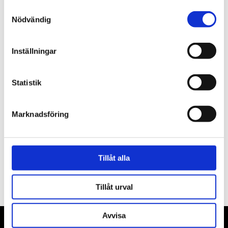
3 200 kr
Lägg till
Samtyckesval
Nödvändig
Inställningar
Beskrivning
Statistik
Om varumärket
Marknadsföring
Filer
Tillåt alla
Tillåt urval
Avvisa