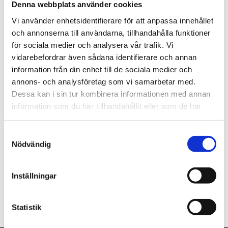
Denna webbplats använder cookies
st
Lägg i varukorgen
Vi använder enhetsidentifierare för att anpassa innehållet
och annonserna till användarna, tillhandahålla funktioner
Finns i lager
för sociala medier och analysera vår trafik. Vi
vidarebefordrar även sådana identifierare och annan
information från din enhet till de sociala medier och
annons- och analysföretag som vi samarbetar med.
Dessa kan i sin tur kombinera informationen med annan
Beskrivning
information som du har tillhandahållit eller som de har
samlat in när du har använt deras tjänster.
Om varumärket
Samtyckesval
Nödvändig
Filer
Inställningar
Statistik