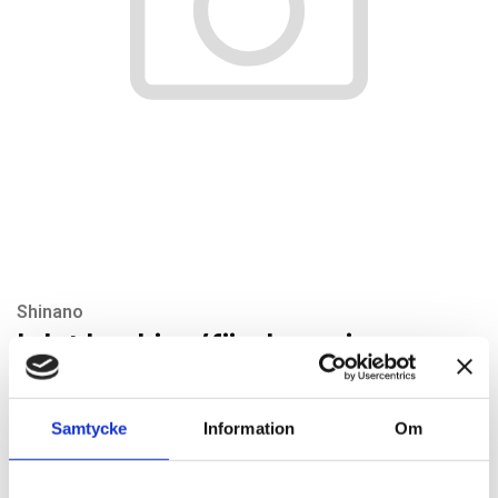
Shinano
Inlet bushing/förskruvning
Artikelnr: SI180-1
Rekommenderat pris: 113.40 kr
Samtycke
Information
Om
113,40 kr