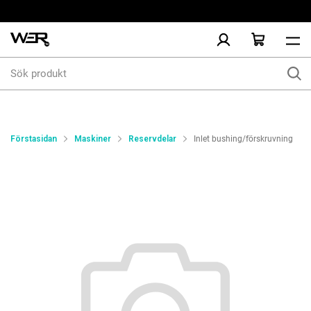
Sök
produkt
Förstasidan
Maskiner
Reservdelar
Inlet bushing/förskruvning