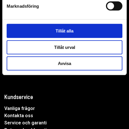
Marknadsföring
WER-agenturer AB
Tillåt alla
Adress: Elementvägen 7, 702 27 Örebro
Tillåt urval
Undrar du över något?
Avvisa
Mejla oss:
info@wer.se
Eller ring oss:
019-20 73 30
Kundservice
Vanliga frågor
Kontakta oss
Service och garanti