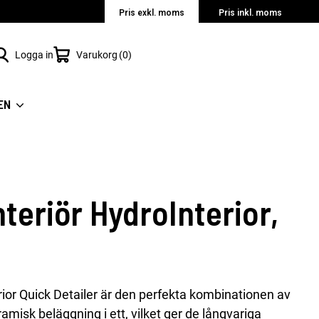
Pris exkl. moms
Pris inkl. moms
Logga in
Varukorg
0
EN
teriör HydroInterior,
rior Quick Detailer är den perfekta kombinationen av
ramisk beläggning i ett, vilket ger de långvariga