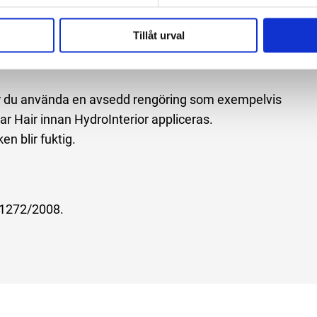
r, såsom plast, målad plast, vinyl, läderimitation,
Tillåt urval
bör du använda en avsedd rengöring som exempelvis
 Hair innan HydroInterior appliceras.
n blir fuktig.
r 1272/2008.