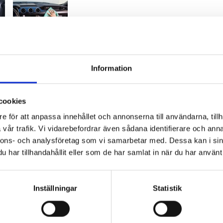
Information
cookies
e för att anpassa innehållet och annonserna till användarna, tillh
vår trafik. Vi vidarebefordrar även sådana identifierare och anna
nnons- och analysföretag som vi samarbetar med. Dessa kan i sin
Spe
rar en välskött interiör som håller, är HydroInterior
har tillhandahållit eller som de har samlat in när du har använt 
k detailer med keramiskt innehåll speciellt utformad
Vol
Inställningar
Statistik
t effektivt skydd mot både UV-strålar och damm,