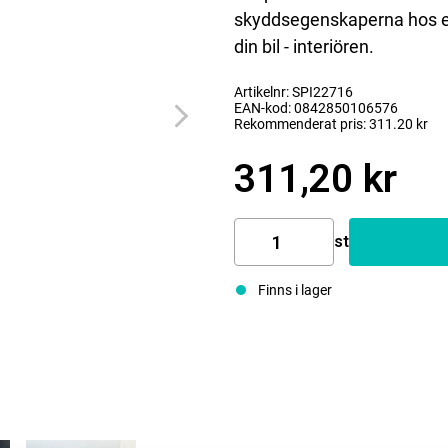
skyddsegenskaperna hos ett 
din bil - interiören.
Artikelnr: SPI22716
EAN-kod: 0842850106576
Rekommenderat pris: 311.20 kr
311,20 kr
st
Finns i lager