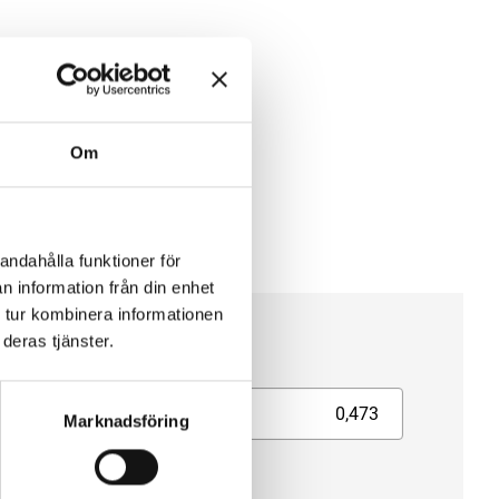
Om
andahålla funktioner för
n information från din enhet
 tur kombinera informationen
cifikation
deras tjänster.
ym, liter (l)
0,473
Marknadsföring