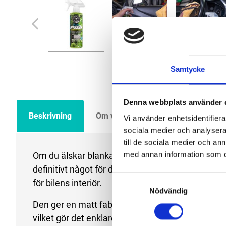
Samtycke
Denna webbplats använder 
Beskrivning
Om varumärket
Filer
Vi använder enhetsidentifierar
sociala medier och analysera 
till de sociala medier och a
Om du älskar blanka bilar och också så klart värde
med annan information som du 
definitivt något för dig. HydroInterior är en quic
Samtyckesval
för bilens interiör.
Nödvändig
Den ger en matt fabriksfinish och ger ett mycke
vilket gör det enklare att hålla interiören ren.