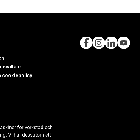
en
nsvillkor
h cookiepolicy
askiner för verkstad och
ing. Vi har dessutom ett