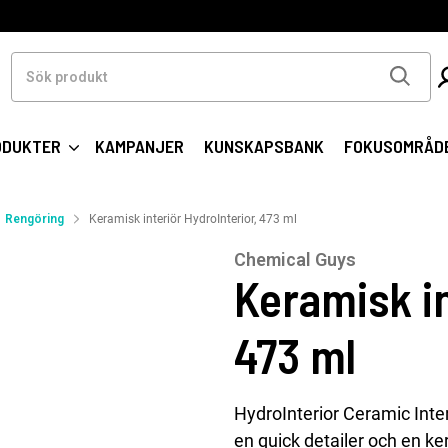
Sök
produkt
ODUKTER
KAMPANJER
KUNSKAPSBANK
FOKUSOMRÅD
Rengöring
Keramisk interiör HydroInterior, 473 ml
Chemical Guys
Keramisk in
473 ml
HydroInterior Ceramic Inte
en quick detailer och en ke