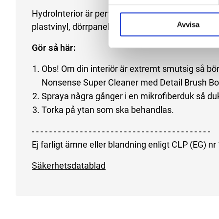
HydroInterior är perfekt för alla hårda interiöryto
Avvisa
plastvinyl, dörrpaneler och liknande.
Gör så här:
Obs! Om din interiör är extremt smutsig så 
Nonsense Super Cleaner med Detail Brush Boar
Spraya några gånger i en mikrofiberduk så duke
Torka på ytan som ska behandlas.
- - - - - - - - - - - - - - - - - - - - - - - - - - - - - - - - - - - - - - - - -
Ej farligt ämne eller blandning enligt CLP (EG) n
Säkerhetsdatablad