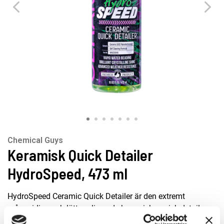
Chemical Guys
Keramisk Quick Detailer
HydroSpeed, 473 ml
HydroSpeed Ceramic Quick Detailer ​​är den extremt
mångsidiga och lättapplicerade keramiska quick detailern
som använder speciella hydrofoba polymerer och