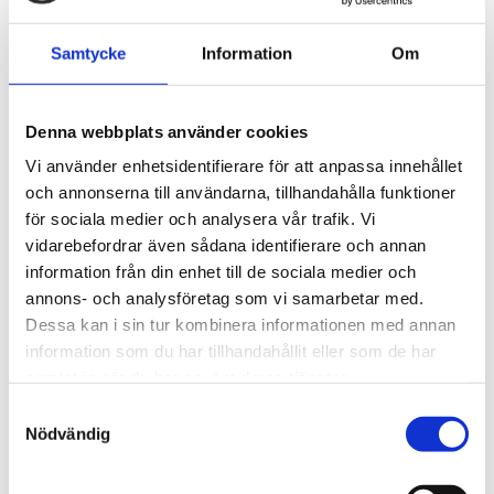
nanopartiklar av SiO2. HydroSpeed levererar en brilliant
glans, hållbart allväderskydd och intensiv hydrofob yta på
Samtycke
Information
Om
bara några sekunder!
Artikelnr: WAC23316
Denna webbplats använder cookies
EAN-kod: 0842850106514
Rekommenderat pris: 335.20 kr
Vi använder enhetsidentifierare för att anpassa innehållet
och annonserna till användarna, tillhandahålla funktioner
335,20 kr
för sociala medier och analysera vår trafik. Vi
vidarebefordrar även sådana identifierare och annan
information från din enhet till de sociala medier och
st
Lägg i varukorgen
annons- och analysföretag som vi samarbetar med.
Dessa kan i sin tur kombinera informationen med annan
Finns i lager
information som du har tillhandahållit eller som de har
samlat in när du har använt deras tjänster.
Samtyckesval
Nödvändig
Beskrivning