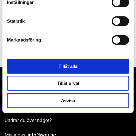
Inställningar
Om varumärket
Statistik
Filer
Marknadsföring
Tillåt alla
Tillåt urval
WER-agenturer AB
Avvisa
Adress: Elementvägen 7, 702 27 Örebro
Undrar du över något?
Mejla oss:
info@wer.se