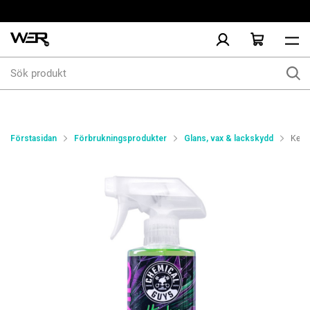
Sök
produkt
Förstasidan
Förbrukningsprodukter
Glans, vax & lackskydd
Kera