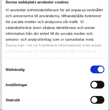
Denna webbplats använder cookies
st
Lägg i varukorgen
Vi använder enhetsidentifierare för att anpassa innehållet
och annonserna till användarna, tillhandahålla funktioner
Finns i lager
för sociala medier och analysera vår trafik. Vi
vidarebefordrar även sådana identifierare och annan
information från din enhet till de sociala medier och
annons- och analysföretag som vi samarbetar med.
Dessa kan i sin tur kombinera informationen med annan
Beskrivning
information som du har tillhandahållit eller som de har
samlat in när du har använt deras tjänster.
Om varumärket
Samtyckesval
Nödvändig
Filer
Inställningar
Statistik