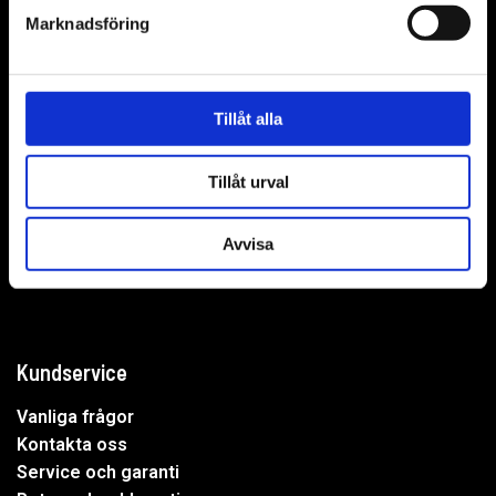
Marknadsföring
WER-agenturer AB
Tillåt alla
Adress: Elementvägen 7, 702 27 Örebro
Tillåt urval
Undrar du över något?
Avvisa
Mejla oss:
info@wer.se
Eller ring oss:
019-20 73 30
Kundservice
Vanliga frågor
Kontakta oss
Service och garanti