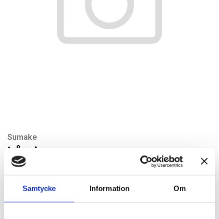
Sumake
Låsring
Artikelnr: SUJ2-908020
Rekommenderat pris: 10.00 kr
Samtycke
Information
Om
10 kr