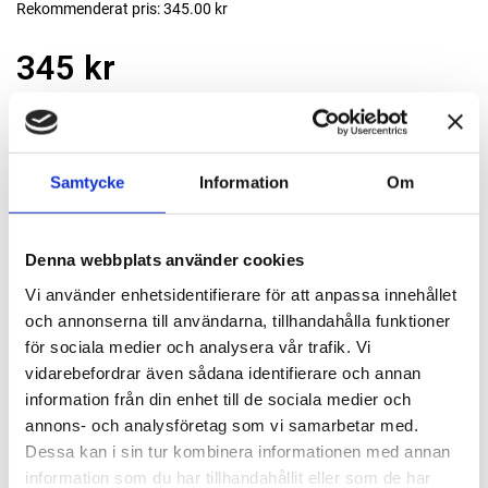
Rekommenderat pris: 345.00 kr
345 kr
st
Lägg i varukorgen
Samtycke
Information
Om
Finns i lager
Denna webbplats använder cookies
Passande tillbehör
Vi använder enhetsidentifierare för att anpassa innehållet
och annonserna till användarna, tillhandahålla funktioner
MBX Borstslipmaskin
för sociala medier och analysera vår trafik. Vi
SDB-001
vidarebefordrar även sådana identifierare och annan
information från din enhet till de sociala medier och
6 825 kr
Lägg till
annons- och analysföretag som vi samarbetar med.
Dessa kan i sin tur kombinera informationen med annan
MBX Borstslipmaskin el
information som du har tillhandahållit eller som de har