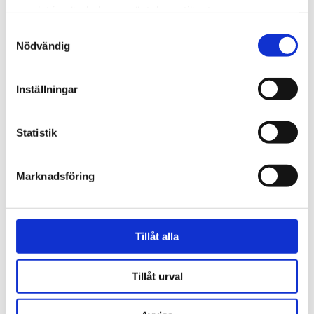
SE-206-BMC
samlat in när du har använt deras tjänster.
8 050 kr
Samtyckesval
Lägg till
Nödvändig
MBX Ultimate Cordless - endast maskin
SB-399
Inställningar
7 950 kr
Lägg till
Statistik
Beskrivning
Marknadsföring
Om varumärket
Tillåt alla
Filer
Tillåt urval