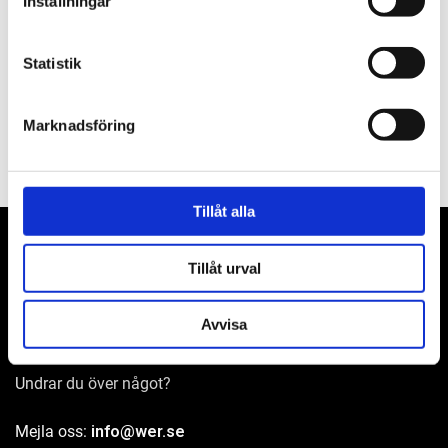
Inställningar
Om varumärket
Statistik
Filer
Marknadsföring
Tillåt alla
Tillåt urval
WER-agenturer AB
Avvisa
Adress: Elementvägen 7, 702 27 Örebro
Undrar du över något?
Mejla oss:
info@wer.se