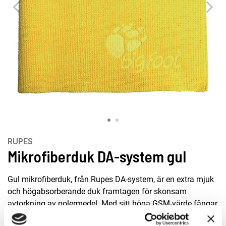
RUPES
Mikrofiberduk DA-system gul
Gul mikrofiberduk, från Rupes DA-system, är en extra mjuk
och högabsorberande duk framtagen för skonsam
avtorkning av polermedel. Med sitt höga GSM-värde fångar
den effektivt upp rester utan att repa känsliga ytor. De