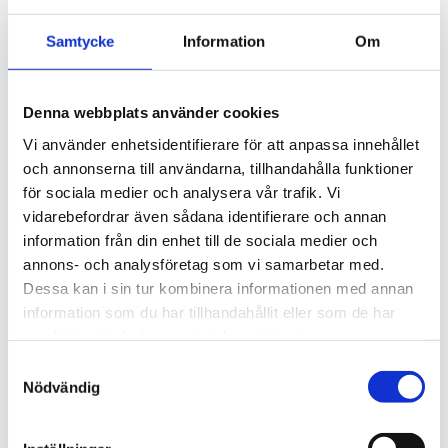
slitstarka mikrofibrerna tål upprepade tvättar och behåller
sin form och funktion. Levereras i en tät foliepackning för
Samtycke
Information
Om
garanterad renhet och kvalitet.
Artikelnr: 9.BF9060
Denna webbplats använder cookies
EAN-kod: 8059519682223
Rekommenderat pris: 142.00 kr
Vi använder enhetsidentifierare för att anpassa innehållet
och annonserna till användarna, tillhandahålla funktioner
142 kr
för sociala medier och analysera vår trafik. Vi
vidarebefordrar även sådana identifierare och annan
information från din enhet till de sociala medier och
st
Lägg i varukorgen
annons- och analysföretag som vi samarbetar med.
Dessa kan i sin tur kombinera informationen med annan
Finns i lager
information som du har tillhandahållit eller som de har
samlat in när du har använt deras tjänster.
Samtyckesval
Nödvändig
Beskrivning