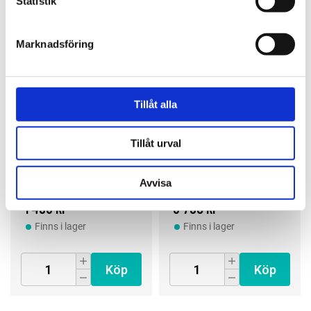
Statistik
Fokus Bilvård
Fokus Bilvård
Marknadsföring
Tillåt alla
Scangrip
Scangrip
Tillåt urval
Starmatch
Multimatch 8
Connect
Avvisa
03.5677
03.5676C
1 498 kr
3 790 kr
Finns i lager
Finns i lager
Köp
Köp