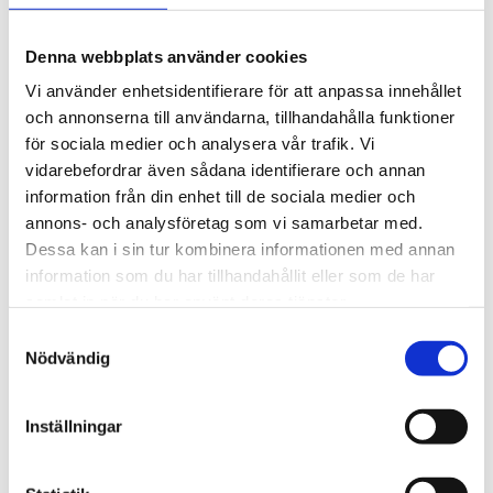
25 kr
Lägg till
Denna webbplats använder cookies
Vi använder enhetsidentifierare för att anpassa innehållet
och annonserna till användarna, tillhandahålla funktioner
för sociala medier och analysera vår trafik. Vi
vidarebefordrar även sådana identifierare och annan
Beskrivning
information från din enhet till de sociala medier och
annons- och analysföretag som vi samarbetar med.
Om varumärket
Dessa kan i sin tur kombinera informationen med annan
information som du har tillhandahållit eller som de har
samlat in när du har använt deras tjänster.
Filer
Samtyckesval
Nödvändig
Inställningar
Relaterade produkter