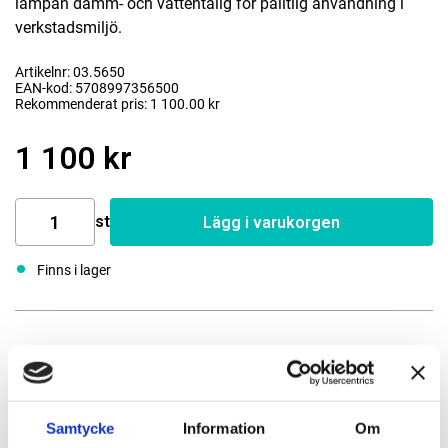
lampan damm- och vattentålig för pålitlig användning i
verkstadsmiljö.
Artikelnr: 03.5650
EAN-kod: 5708997356500
Rekommenderat pris: 1 100.00 kr
1 100 kr
st
Lägg i varukorgen
Finns i lager
Passande tillbehör
Usb Mini DC kabel
Samtycke
Information
Om
03.5307