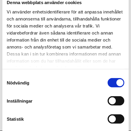
Denna webbplats använder cookies
st
Lägg i varukorgen
Vi använder enhetsidentifierare för att anpassa innehållet
och annonserna till användarna, tillhandahålla funktioner
Tillfälligt slut.
för sociala medier och analysera vår trafik. Vi
vidarebefordrar även sådana identifierare och annan
information från din enhet till de sociala medier och
annons- och analysföretag som vi samarbetar med.
Dessa kan i sin tur kombinera informationen med annan
Beskrivning
information som du har tillhandahållit eller som de har
samlat in när du har använt deras tjänster.
Om varumärket
Samtyckesval
Nödvändig
Filer
Inställningar
Statistik