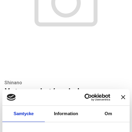
Shinano
Motor gasket/packning
Artikelnr: SI191-8
Rekommenderat pris: 22.00 kr
Samtycke
Information
Om
22 kr