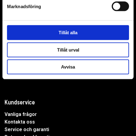
Marknadsföring
WER-agenturer AB
Tillåt alla
Adress: Elementvägen 7, 702 27 Örebro
Tillåt urval
Undrar du över något?
Avvisa
Mejla oss:
info@wer.se
Eller ring oss:
019-20 73 30
Kundservice
Vanliga frågor
Kontakta oss
Service och garanti