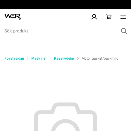
Sök
produkt
Förstasidan
Maskiner
Reservdelar
Motor gasket/packning