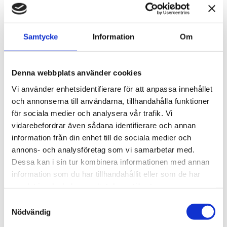
Dimsmörjolja 1-liter
199031580
Samtycke
Information
Om
186 kr
Lägg till
Denna webbplats använder cookies
Svivel 3/8"
CFP21-30FM
Vi använder enhetsidentifierare för att anpassa innehållet
och annonserna till användarna, tillhandahålla funktioner
380 kr
Lägg till
för sociala medier och analysera vår trafik. Vi
vidarebefordrar även sådana identifierare och annan
information från din enhet till de sociala medier och
Beskrivning
annons- och analysföretag som vi samarbetar med.
Dessa kan i sin tur kombinera informationen med annan
information som du har tillhandahållit eller som de har
Om varumärket
samlat in när du har använt deras tjänster.
Samtyckesval
Filer
Nödvändig