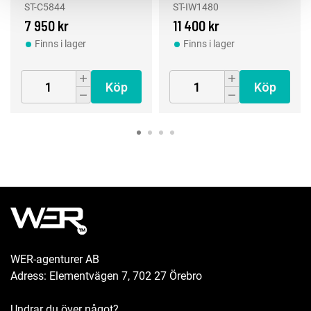
pistolmodell
ST-C5844
ST-IW1480
7 950 kr
11 400 kr
Finns i lager
Finns i lager
Köp
Köp
WER-agenturer AB
Adress: Elementvägen 7, 702 27 Örebro
Undrar du över något?