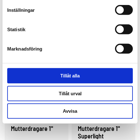
Reservdelar
Inställningar
Statistik
Relaterade produkter
Marknadsföring
Tillåt alla
Tillåt urval
Avvisa
Sumake
Sumake
Mutterdragare 1''
Mutterdragare 1''
Superlight