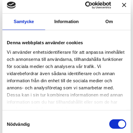
Nippel med utvändig gänga R 1/4"
103205152
Samtycke
Information
Om
36 kr
Lägg till
Denna webbplats använder cookies
Dimsmörjolja 1-liter
199031580
Vi använder enhetsidentifierare för att anpassa innehållet
och annonserna till användarna, tillhandahålla funktioner
186 kr
Lägg till
för sociala medier och analysera vår trafik. Vi
vidarebefordrar även sådana identifierare och annan
information från din enhet till de sociala medier och
Beskrivning
annons- och analysföretag som vi samarbetar med.
Dessa kan i sin tur kombinera informationen med annan
information som du har tillhandahållit eller som de har
Om varumärket
samlat in när du har använt deras tjänster.
Samtyckesval
Filer
Nödvändig