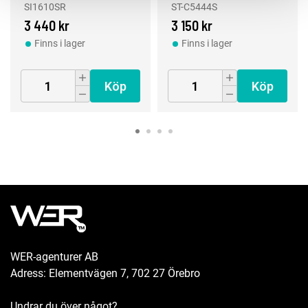
SI1610SR
ST-C5444S
3 440 kr
3 150 kr
Finns i lager
Finns i lager
Köp
Köp
WER-agenturer AB
Adress: Elementvägen 7, 702 27 Örebro
Undrar du över något?