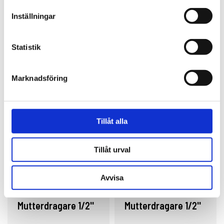
Reservdelar
Inställningar
Statistik
Relaterade produkter
Marknadsföring
Tillåt alla
Tillåt urval
Avvisa
Shinano
Sumake
Mutterdragare 1/2''
Mutterdragare 1/2''