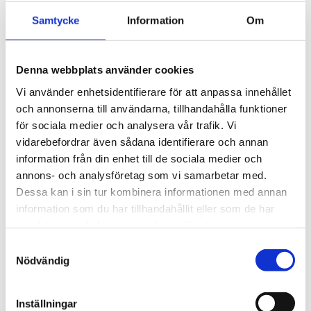
behandlade ytorna ett effektivt UV-skydd mot solens
skadliga strålar.
Samtycke
Information
Om
Artikelnr: TVD20116
EAN-kod: 0816276018980
Denna webbplats använder cookies
Rekommenderat pris: 175.20 kr
Vi använder enhetsidentifierare för att anpassa innehållet
175,20 kr
och annonserna till användarna, tillhandahålla funktioner
för sociala medier och analysera vår trafik. Vi
vidarebefordrar även sådana identifierare och annan
st
Lägg i varukorgen
information från din enhet till de sociala medier och
annons- och analysföretag som vi samarbetar med.
Finns i lager
Dessa kan i sin tur kombinera informationen med annan
information som du har tillhandahållit eller som de har
samlat in när du har använt deras tjänster.
Samtyckesval
Beskrivning
Nödvändig
Om varumärket
Inställningar