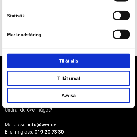
Filer
Statistik
Marknadsföring
Tillåt alla
Tillåt urval
WER-agenturer AB
Adress: Elementvägen 7, 702 27 Örebro
Avvisa
Undrar du över något?
Mejla oss:
info@wer.se
Eller ring oss:
019-20 73 30