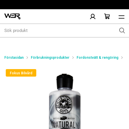
Sök
produkt
Förstasidan
Förbrukningsprodukter
Fordonstvätt & rengöring
Lä
Fokus Bilvård