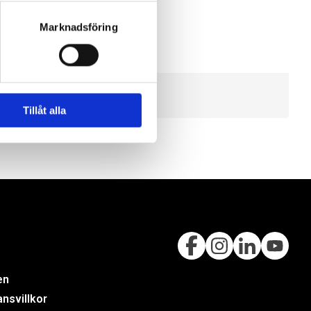
Marknadsföring
Tillåt alla
en
nsvillkor