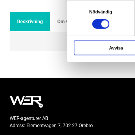
Samtyckesval
Nödvändig
Beskrivning
Om varumärket
Filer
Avvisa
WER-agenturer AB
Adress: Elementvägen 7, 702 27 Örebro