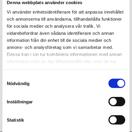
Denna webbplats använder cookies
st
Lägg i varukorgen
Vi använder enhetsidentifierare för att anpassa innehållet
och annonserna till användarna, tillhandahålla funktioner
Finns i lager
för sociala medier och analysera vår trafik. Vi
vidarebefordrar även sådana identifierare och annan
information från din enhet till de sociala medier och
annons- och analysföretag som vi samarbetar med.
Dessa kan i sin tur kombinera informationen med annan
Beskrivning
information som du har tillhandahållit eller som de har
samlat in när du har använt deras tjänster.
Om varumärket
Samtyckesval
Nödvändig
Filer
Inställningar
Statistik