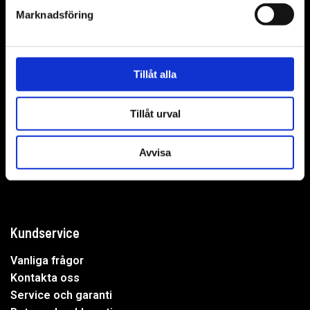
Marknadsföring
WER-agenturer AB
Tillåt alla
Adress: Elementvägen 7, 702 27 Örebro
Tillåt urval
Undrar du över något?
Avvisa
Mejla oss:
info@wer.se
Eller ring oss:
019-20 73 30
Kundservice
Vanliga frågor
Kontakta oss
Service och garanti