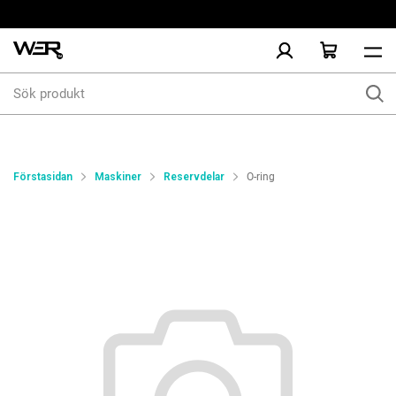
Sök
produkt
Förstasidan
Maskiner
Reservdelar
O-ring