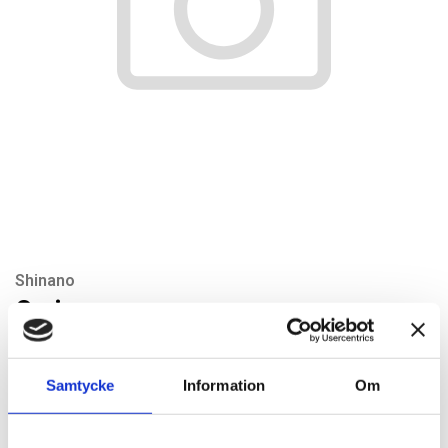
Shinano
O-ring
Artikelnr: SI241RL-5
Rekommenderat pris: 19.00 kr
Samtycke
Information
Om
19 kr