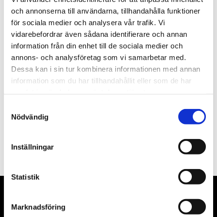
st
Lägg i varukorgen
och annonserna till användarna, tillhandahålla funktioner
för sociala medier och analysera vår trafik. Vi
Tillfälligt slut.
vidarebefordrar även sådana identifierare och annan
information från din enhet till de sociala medier och
annons- och analysföretag som vi samarbetar med.
Dessa kan i sin tur kombinera informationen med annan
information som du har tillhandahållit eller som de har
Beskrivning
samlat in när du har använt deras tjänster.
Samtyckesval
Filer
Nödvändig
Inställningar
Statistik
Marknadsföring