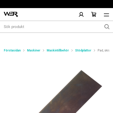
Sök
produkt
Förstasidan
Maskiner
Maskintillbehör
Stödplattor
Pad, skrap