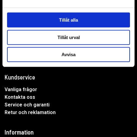
WER-agenturer AB
Adress: Elementvägen 7, 702 27 Örebro
Tillåt alla
Undrar du över något?
Tillåt urval
Mejla oss:
info@wer.se
Eller ring oss:
019-20 73 30
Avvisa
Kundservice
Vanliga frågor
Kontakta oss
Service och garanti
Retur och reklamation
Information