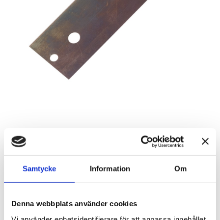
Pad, skrapa i tunnplåt, 22x70 mm
Artikelnr: 840XA
Samtycke
Information
Om
Rekommenderat pris: 272.00 kr
272 kr
Denna webbplats använder cookies
Vi använder enhetsidentifierare för att anpassa innehållet