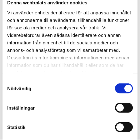
Denna webbplats använder cookies
st
Lägg i varukorgen
Vi använder enhetsidentifierare för att anpassa innehållet
och annonserna till användarna, tillhandahålla funktioner
Finns i lager
för sociala medier och analysera vår trafik. Vi
vidarebefordrar även sådana identifierare och annan
information från din enhet till de sociala medier och
annons- och analysföretag som vi samarbetar med.
Dessa kan i sin tur kombinera informationen med annan
Beskrivning
information som du har tillhandahållit eller som de har
samlat in när du har använt deras tjänster.
Om varumärket
Samtyckesval
Nödvändig
Filer
Inställningar
Statistik