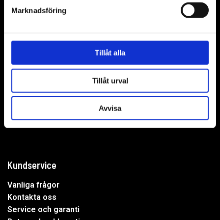
Marknadsföring
WER-agenturer AB
Tillåt alla
Adress: Elementvägen 7, 702 27 Örebro
Tillåt urval
Undrar du över något?
Avvisa
Mejla oss:
info@wer.se
Eller ring oss:
019-20 73 30
Kundservice
Vanliga frågor
Kontakta oss
Service och garanti