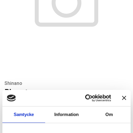
Shinano
Planet cage
Artikelnr: SI220-10
Rekommenderat pris: 268.20 kr
Samtycke
Information
Om
268,20 kr