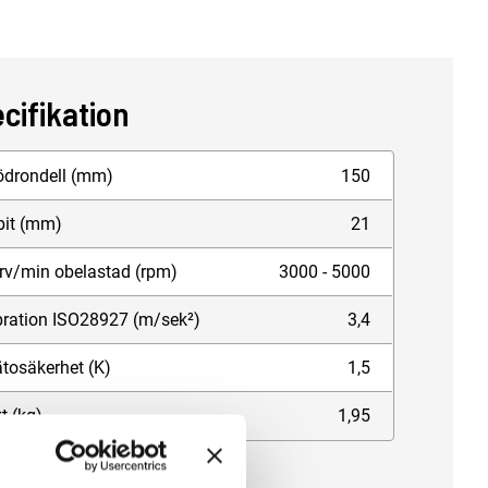
5/21
2 200 kr
Lägg till
cifikation
ödrondell (mm)
150
bit (mm)
21
rv/min obelastad (rpm)
3000 - 5000
bration ISO28927 (m/sek²)
3,4
tosäkerhet (K)
1,5
t (kg)
1,95