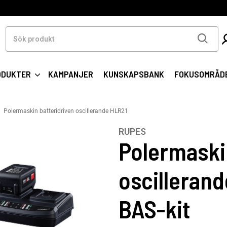
Sök
produkt
ODUKTER
KAMPANJER
KUNSKAPSBANK
FOKUSOMRÅD
Polermaskin batteridriven oscillerande HLR21
RUPES
Polermaski
oscilleran
BAS-kit