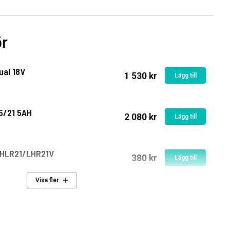
ör
ual 18V
1 530 kr
Lägg till
15/21 5AH
2 080 kr
Lägg till
 HLR21/LHR21V
380 kr
Lägg till
Visa fler
 HLR21/LHR21V
340 kr
Lägg till