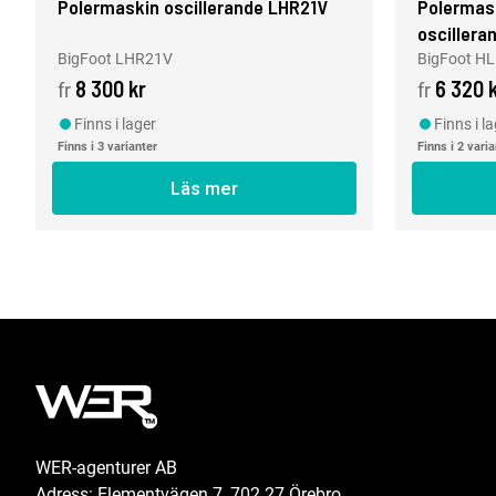
Polermaskin oscillerande LHR21V
Polermask
osciller
BigFoot LHR21V
BigFoot H
8 300 kr
6 320 
fr
fr
Finns i lager
Finns i l
Finns i 3 varianter
Finns i 2 vari
Läs mer
WER-agenturer AB
Adress: Elementvägen 7, 702 27 Örebro