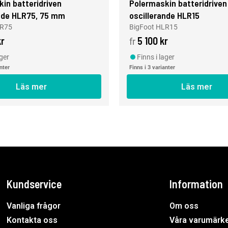
in batteridriven
Polermaskin batteridriven
ande HLR75, 75 mm
oscillerande HLR15
LR75
BigFoot HLR15
kr
5 100 kr
fr
ager
Finns i lager
anter
Finns i 3 varianter
Läs mer
Läs mer
Kundservice
Information
Vanliga frågor
Om oss
Kontakta oss
Våra varumärk