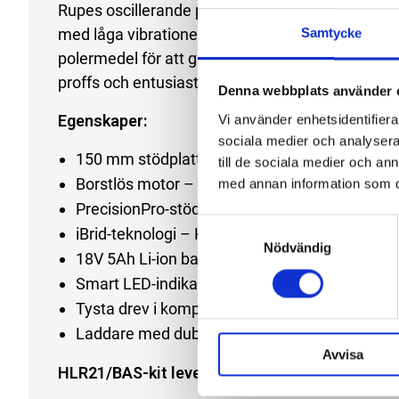
Rupes oscillerande polermaskiner är utvecklade fö
med låga vibrationer och hög användarvänlighe
Samtycke
polermedel för att garantera ett professionellt och
proffs och entusiaster.
Denna webbplats använder 
Egenskaper:
Vi använder enhetsidentifierar
sociala medier och analysera 
150 mm stödplatta & 21 mm orbit – Hög avverk
till de sociala medier och a
Borstlös motor – Energieffektiv, tystgående 
med annan information som du 
PrecisionPro-stödplatta – Optimerad för Rupes
Samtyckesval
iBrid-teknologi – Kan användas med batteri ell
Nödvändig
18V 5Ah Li-ion batterier – Ger 30-40 minuters ko
Smart LED-indikator – Visar aktuell batteristat
Tysta drev i kompositmaterial – Ökad livslängd
Laddare med dubbla uttag – Laddar ett batter
Avvisa
HLR21/BAS-kit levereras komplett med: