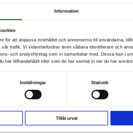
r att ge en säker, kall och hologramfri polering
t. Används tillsammans med Rupes polertrissor och
Information
 tidseffektivt resultat – ett tryggt val både för
cookies
e för att anpassa innehållet och annonserna till användarna, tillh
vår trafik. Vi vidarebefordrar även sådana identifierare och anna
ning och professionell finish.
nnons- och analysföretag som vi samarbetar med. Dessa kan i sin
och högpresterande.
har tillhandahållit eller som de har samlat in när du har använt 
 trissor och minimal vibration.
er som nätdriven med adapter (tillval).
Inställningar
Statistik
ntinuerlig drift per batteri.
us och varnar vid låg nivå.
 och låg ljudnivå.
i på 50-55 minuter.
Tillåt urval