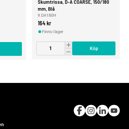
Skumtrissa, D-A COARSE, 150/180
mm, Blå
9.DA180H
164 kr
Finns i lager
Köp
en