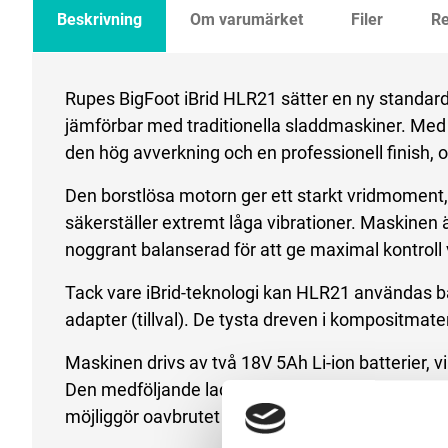
Beskrivning
Om varumärket
Filer
Re
Rupes BigFoot iBrid HLR21 sätter en ny standard
jämförbar med traditionella sladdmaskiner. Med
den hög avverkning och en professionell finish, o
Den borstlösa motorn ger ett starkt vridmomen
säkerställer extremt låga vibrationer. Maskinen 
noggrant balanserad för att ge maximal kontroll 
Tack vare iBrid-teknologi kan HLR21 användas bå
adapter (tillval). De tysta dreven i kompositmater
Maskinen drivs av två 18V 5Ah Li-ion batterier, vi
Den medföljande laddaren har dubbla uttag och lad
möjliggör oavbrutet arbete.