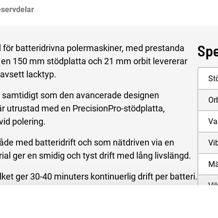
AC/DC adapter HLR1
servdelar
9HP185LT
Spe
 för batteridrivna polermaskiner, med prestanda
 en 150 mm stödplatta och 21 mm orbit levererar
avsett lacktyp.
St
t, samtidigt som den avancerade designen
Or
är utrustad med en PrecisionPro-stödplatta,
vid polering.
Va
de med batteridrift och som nätdriven via en
Vi
ial ger en smidig och tyst drift med lång livslängd.
Mä
lket ger 30-40 minuters kontinuerlig drift per batteri.
Vik
dar ett batteri fullt på 50-55 minuter, vilket