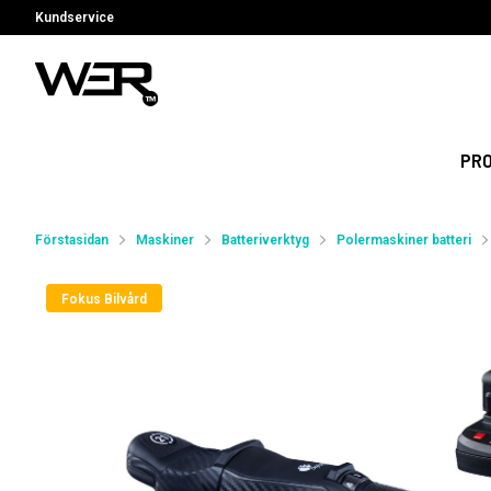
Kundservice
PR
Förstasidan
Maskiner
Batteriverktyg
Polermaskiner batteri
Fokus Bilvård