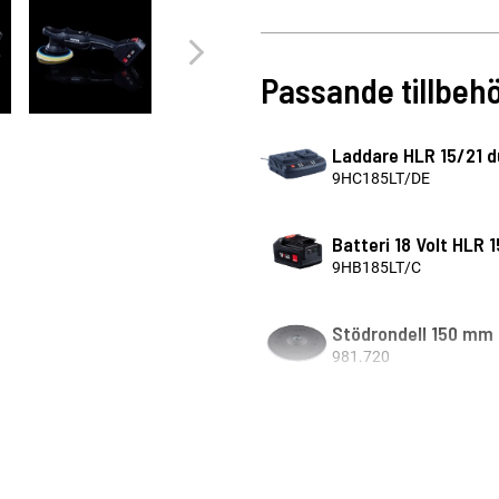
Passande tillbeh
Laddare HLR 15/21 d
9HC185LT/DE
Batteri 18 Volt HLR 
9HB185LT/C
Stödrondell 150 mm
981.720
Stödrondell 150 mm
981.710