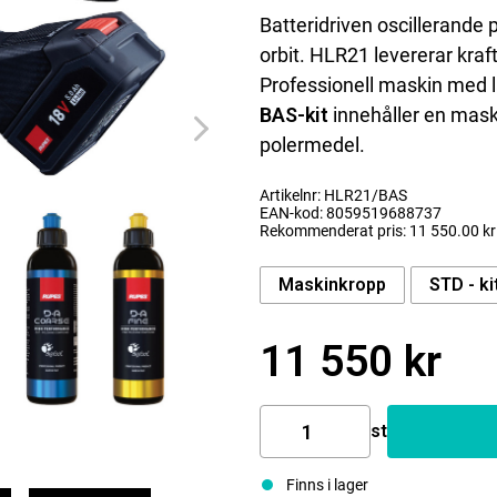
Batteridriven oscillerand
orbit. HLR21 levererar kra
Professionell maskin med l
BAS-kit
innehåller en maskin
polermedel.
Artikelnr: HLR21/BAS
EAN-kod: 8059519688737
Rekommenderat pris: 11 550.00 kr
Maskinkropp
STD - ki
11 550 kr
st
Finns i lager