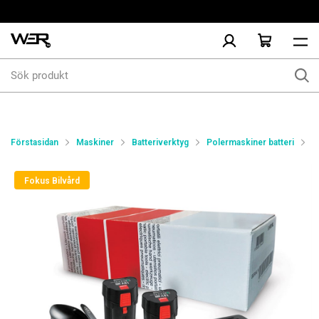
Sök
produkt
Förstasidan
Maskiner
Batteriverktyg
Polermaskiner batteri
P
Fokus Bilvård