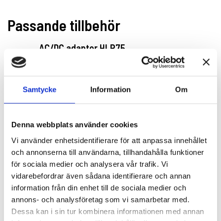
Passande tillbehör
AC/DC adapter HLR75
9HP180LT
1 640 kr
Lägg till
Samtycke
Information
Om
Laddare till HLR75
9HB180LT
Denna webbplats använder cookies
770 kr
Lägg till
Vi använder enhetsidentifierare för att anpassa innehållet
och annonserna till användarna, tillhandahålla funktioner
för sociala medier och analysera vår trafik. Vi
Stödrondell 75 mm LHR75 /LHR75E
vidarebefordrar även sådana identifierare och annan
990.007
information från din enhet till de sociala medier och
Visa fler
445 kr
Lägg till
annons- och analysföretag som vi samarbetar med.
Dessa kan i sin tur kombinera informationen med annan