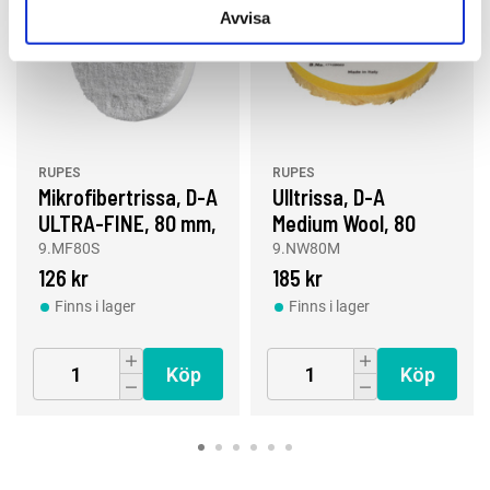
Avvisa
RUPES
RUPES
Mikrofibertrissa, D-A
Ulltrissa, D-A
ULTRA-FINE, 80 mm,
Medium Wool, 80
Vit
mm, Gul
9.MF80S
9.NW80M
126 kr
185 kr
Finns i lager
Finns i lager
Köp
Köp